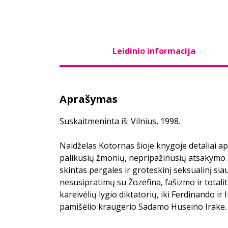
Leidinio informacija
Aprašymas
Suskaitmeninta iš: Vilnius, 1998.
Naidželas Kotornas šioje knygoje detaliai ap
palikusių žmonių, nepripažinusių atsakymo
skintas pergales ir groteskinį seksualinį s
nesusipratimų su Žozefina, fašizmo ir totalit
kareivėlių lygio diktatorių, iki Ferdinando ir 
pamišėlio kraugerio Sadamo Huseino Irake.