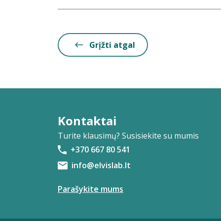
Grįžti atgal
Kontaktai
Turite klausimų? Susisiekite su mumis
+370 667 80 541
info@elvislab.lt
Parašykite mums