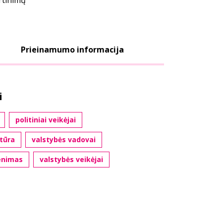
ertinimų
Prieinamumo informacija
i
politiniai veikėjai
atūra
valstybės vadovai
enimas
valstybės veikėjai