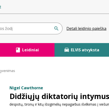
t
Detali leidinio paieška
Leidiniai
ELVIS atvyksta
 gyvenimas
Nigel Cawthorne
Didžiųjų diktatorių intymu
despotų, tironų ir kitų išsigimėlių nepagarbus išvilkimas į vieš