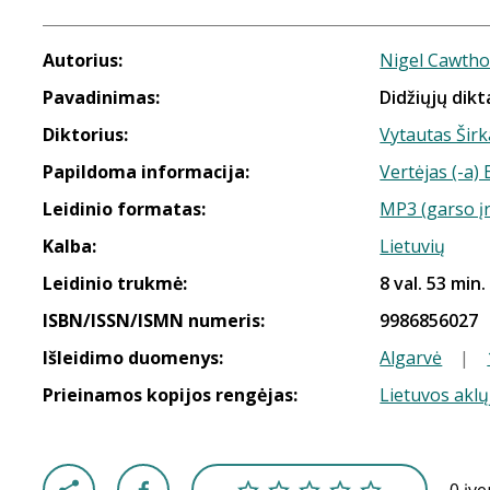
Autorius:
Nigel Cawth
Pavadinimas:
Didžiųjų dik
Diktorius:
Vytautas Širk
Papildoma informacija:
Vertėjas (-a
Leidinio formatas:
MP3 (garso į
Kalba:
Lietuvių
Leidinio trukmė:
8 val. 53 min.
ISBN/ISSN/ISMN numeris:
9986856027
Išleidimo duomenys:
Algarvė
|
Prieinamos kopijos rengėjas:
Lietuvos aklų