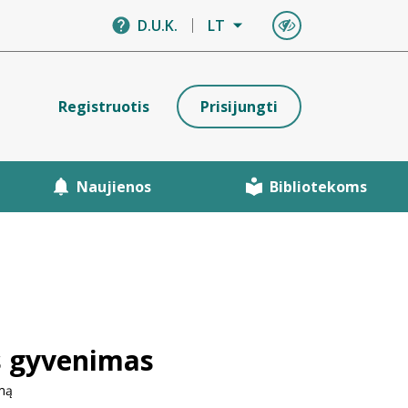
D.U.K.
LT
Registruotis
Prisijungti
Naujienos
Bibliotekoms
s gyvenimas
umą