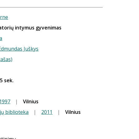
orne
tatorių intymus gyvenimas
a
) Edmundas Juškys
rašas)
 5 sek.
1997
|
Vilnius
jų biblioteka
|
2011
|
Vilnius