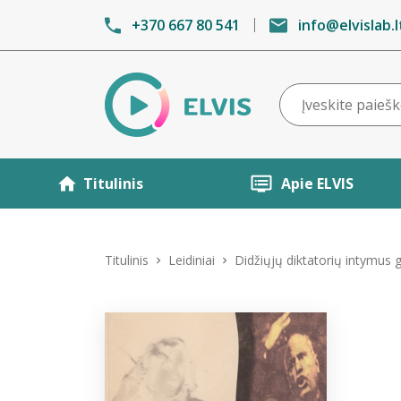
+370 667 80 541
info@elvislab.l
Titulinis
Apie ELVIS
Titulinis
Leidiniai
Didžiųjų diktatorių intymus