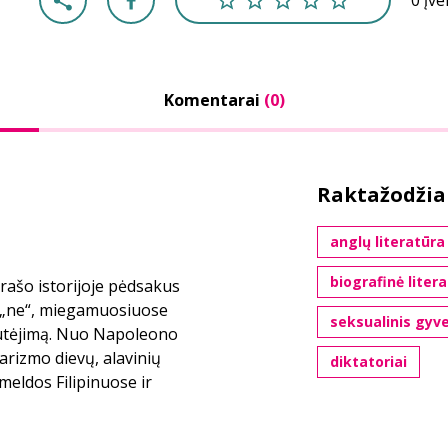
0 įv
Komentarai
(0)
Raktažodžia
anglų literatūra
biografinė liter
rašo istorijoje pėdsakus
 „ne“, miegamuosiuose
seksualinis gyv
iautėjimą. Nuo Napoleono
arizmo dievų, alavinių
diktatoriai
Imeldos Filipinuose ir