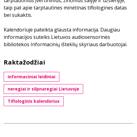
tarptautinius įvertinimus, žinomus šalyje ir užsienyje,
taip pat apie tarptautines minėtinas tiflologines datas
bei sukaktis.
Kalendoriuje pateikta glausta informacija. Daugiau
informacijos suteiks Lietuvos audiosensorinės
bibliotekos Informacinių išteklių skyriaus darbuotojai.
Raktažodžiai
informaciniai leidiniai
neregiai ir silpnaregiai Lietuvoje
Tiflologinis kalendorius