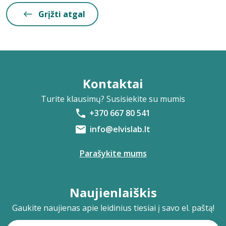
Grįžti atgal
Kontaktai
Turite klausimų? Susisiekite su mumis
+370 667 80 541
info@elvislab.lt
Parašykite mums
Naujienlaiškis
Gaukite naujienas apie leidinius tiesiai į savo el. paštą!