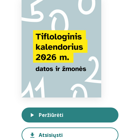
Bibliotekoms
D.U.K.
+370 667 80 541
info@elvislab.lt
Peržiūrėti
Atsisiųsti