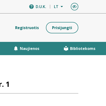
D.U.K.
LT
Registruotis
Prisijungti
Naujienos
Bibliotekoms
. 1