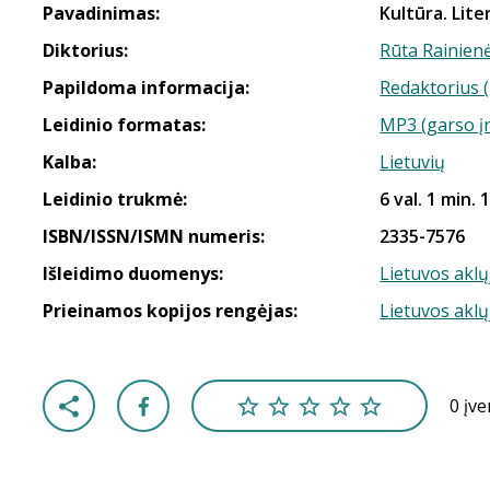
Pavadinimas:
Kultūra. Lite
Diktorius:
Rūta Rainien
Papildoma informacija:
Redaktorius 
Leidinio formatas:
MP3 (garso į
Kalba:
Lietuvių
Leidinio trukmė:
6 val. 1 min. 
ISBN/ISSN/ISMN numeris:
2335-7576
Išleidimo duomenys:
Lietuvos aklų
Prieinamos kopijos rengėjas:
Lietuvos aklų
0 įv