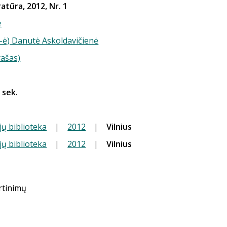
ratūra, 2012, Nr. 1
ė
(-ė) Danutė Askoldavičienė
rašas)
1 sek.
jų biblioteka
|
2012
|
Vilnius
jų biblioteka
|
2012
|
Vilnius
ertinimų