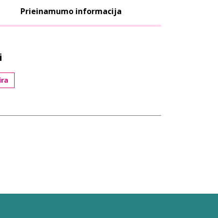
Prieinamumo informacija
i
ūra