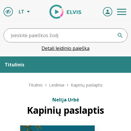
LT
Detali leidinio paieška
Titulinis
Apie ELVIS
Titulinis
Leidiniai
Kapinių paslaptis
Leidiniai
Nelija Urbė
Kapinių paslaptis
ELVIS atvyksta
Naujienos