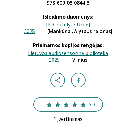
978-609-08-0844-3
Išleidimo duomenys:
[K. Gražulytė-Urbė]
2025
|
[Mankūnai, Alytaus rajonas]
|
Prieinamos kopijos rengėjas:
Lietuvos audiosensorinė biblioteka
2025
|
|
Vilnius
5.0
1 įvertinimas