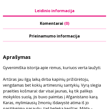
Leidinio informacija
Komentarai
(0)
Prieinamumo informacija
Aprašymas
Gyvenimiška istorija apie rėmus, kuriuos verta laužyti.
Artūras jau ilgą laiką dirba kapinių prižiūrėtoju,
vengdamas bet kokių artimesnių santykių. Vyrą slegia
praeities košmarai: dar visai jaunas, ką tik palikęs
mokyklos suolą, jis buvo paimtas į Afganistano karą.
Karas, mylimiausių žmonių išdavystė atima iš jo
pasitikėjimą pasauliu, tad belieka kerštas. Milda –