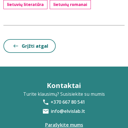
lietuvių literatūra
lietuvių romanai
Grįžti atgal
Kontaktai
Turite klausimų? Susisiekite su mumis
+370 667 80 541
info@elvislab.lt
Parašykite mums