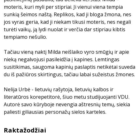
moteris, kuri myli per stipriai. Ji vienui viena tempia
sunkią šeimos naštą. Replikos, kad ji bloga žmona, nes
jos vyras geria, kad ji niekam tikusi moteris, nes negali
turėti vaikų, ją lydi nuolat ir verčia dar stipriau kibtis
tempiamo nešulio.
Tačiau vieną naktį Milda neišlaiko vyro smūgių ir apie
nieką negalvojusi pasileidžia į kapines. Lemtingas
susitikimas, saugoma kapinių paslaptis netikėtai suveda
du iš pažiūros skirtingus, tačiau labai sužeistus žmones.
Nelija Urbė - lietuvių rašytoja, lietuvių kalbos ir
literatūros korepetitorė, šiuo metu studijuojanti VDU.
Autorė savo kūryboje nevengia aštresnių temų, siekia
paliesti giliausias personažų sielos karteles.
Raktažodžiai