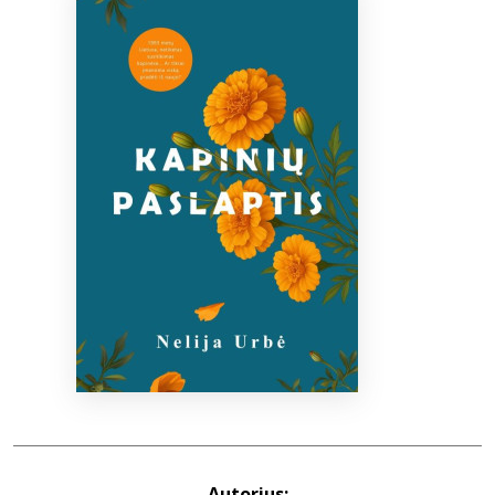
Bibliotekoms
D.U.K.
+370 667 80 541
info@elvislab.lt
Autorius: