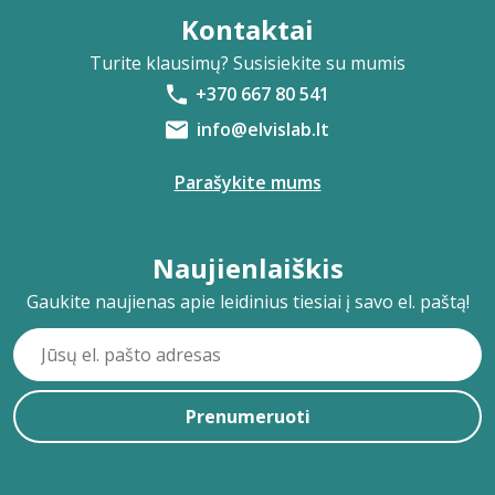
Kontaktai
Turite klausimų? Susisiekite su mumis
+370 667 80 541
info@elvislab.lt
Parašykite mums
Naujienlaiškis
Gaukite naujienas apie leidinius tiesiai į savo el. paštą!
Prenumeruoti