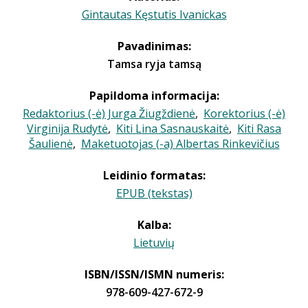
Gintautas Kęstutis Ivanickas
Pavadinimas:
Tamsa ryja tamsą
Papildoma informacija:
Redaktorius (-ė) Jurga Žiugždienė
,
Korektorius (-ė)
Virginija Rudytė
,
Kiti Lina Sasnauskaitė
,
Kiti Rasa
Šaulienė
,
Maketuotojas (-a) Albertas Rinkevičius
Leidinio formatas:
EPUB (tekstas)
Kalba:
Lietuvių
ISBN/ISSN/ISMN numeris:
978-609-427-672-9