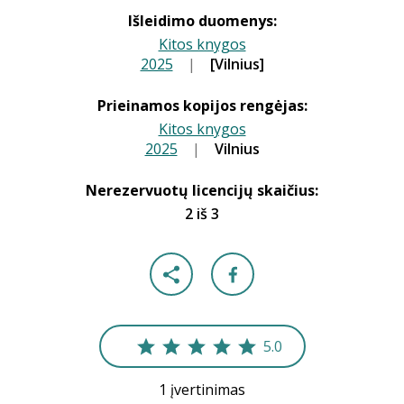
Išleidimo duomenys:
Kitos knygos
2025
|
|
[Vilnius]
Prieinamos kopijos rengėjas:
Kitos knygos
2025
|
|
Vilnius
Nerezervuotų licencijų skaičius:
2 iš 3
5.0
1 įvertinimas