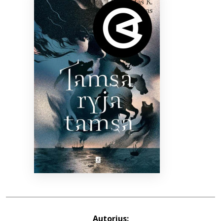
Bibliotekoms
D.U.K.
+370 667 80 541
info@elvislab.lt
Autorius: