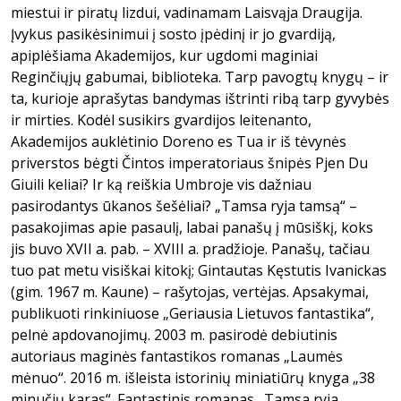
miestui ir piratų lizdui, vadinamam Laisvąja Draugija.
Įvykus pasikėsinimui į sosto įpėdinį ir jo gvardiją,
apiplėšiama Akademijos, kur ugdomi maginiai
Reginčiųjų gabumai, biblioteka. Tarp pavogtų knygų – ir
ta, kurioje aprašytas bandymas ištrinti ribą tarp gyvybės
ir mirties. Kodėl susikirs gvardijos leitenanto,
Akademijos auklėtinio Doreno es Tua ir iš tėvynės
priverstos bėgti Čintos imperatoriaus šnipės Pjen Du
Giuili keliai? Ir ką reiškia Umbroje vis dažniau
pasirodantys ūkanos šešėliai? „Tamsa ryja tamsą“ –
pasakojimas apie pasaulį, labai panašų į mūsiškį, koks
jis buvo XVII a. pab. – XVIII a. pradžioje. Panašų, tačiau
tuo pat metu visiškai kitokį; Gintautas Kęstutis Ivanickas
(gim. 1967 m. Kaune) – rašytojas, vertėjas. Apsakymai,
publikuoti rinkiniuose „Geriausia Lietuvos fantastika“,
pelnė apdovanojimų. 2003 m. pasirodė debiutinis
autoriaus maginės fantastikos romanas „Laumės
mėnuo“. 2016 m. išleista istorinių miniatiūrų knyga „38
minučių karas“. Fantastinis romanas „Tamsa ryja