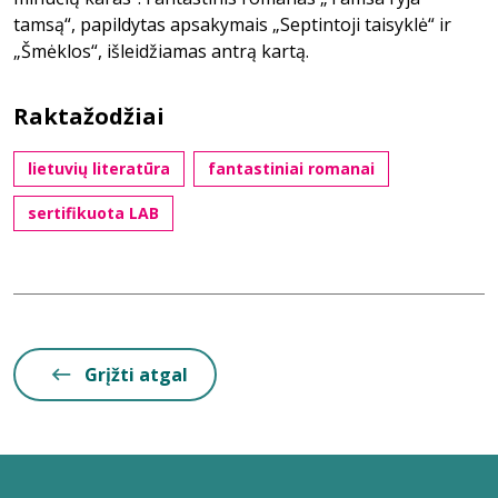
tamsą“, papildytas apsakymais „Septintoji taisyklė“ ir
„Šmėklos“, išleidžiamas antrą kartą.
Raktažodžiai
lietuvių literatūra
fantastiniai romanai
sertifikuota LAB
Grįžti atgal