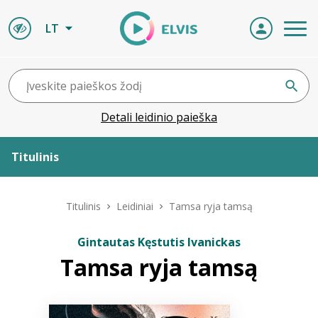
LT
Detali leidinio paieška
Titulinis
Apie ELVIS
Titulinis
Leidiniai
Tamsa ryja tamsą
Leidiniai
Gintautas Kęstutis Ivanickas
Tamsa ryja tamsą
ELVIS atvyksta
Naujienos