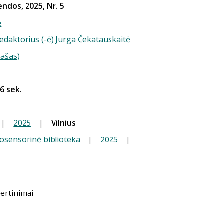
ndos, 2025, Nr. 5
ė
redaktorius (-ė) Jurga Čekatauskaitė
rašas)
46 sek.
|
2025
|
Vilnius
iosensorinė biblioteka
|
2025
|
vertinimai