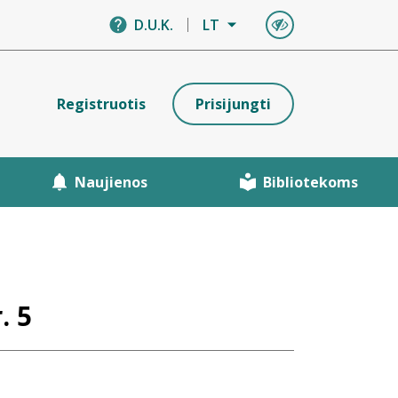
D.U.K.
LT
Registruotis
Prisijungti
Naujienos
Bibliotekoms
. 5