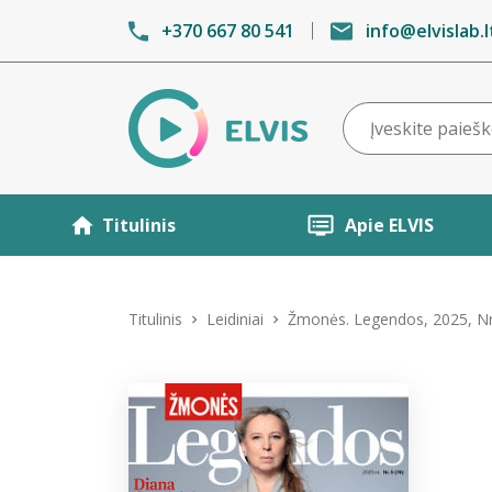
+370 667 80 541
info@elvislab.l
Titulinis
Apie ELVIS
Titulinis
Leidiniai
Žmonės. Legendos, 2025, Nr