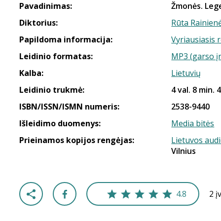
Pavadinimas:
Žmonės. Lege
Diktorius:
Rūta Rainien
Papildoma informacija:
Vyriausiasis 
Leidinio formatas:
MP3 (garso į
Kalba:
Lietuvių
Leidinio trukmė:
4 val. 8 min. 
ISBN/ISSN/ISMN numeris:
2538-9440
Išleidimo duomenys:
Media bitės
Prieinamos kopijos rengėjas:
Lietuvos aud
Vilnius
4.8
2 į