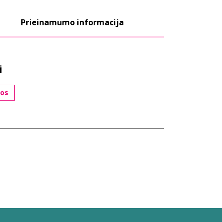
Prieinamumo informacija
i
os