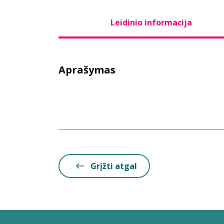
Leidinio informacija
Aprašymas
Grįžti atgal