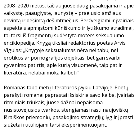
2008–2020 metus, tačiau juose daug pasakojama ir apie
vaikystę, paauglystę, jaunystę – praėjusio amžiaus
devintą ir dešimtą dešimtmečius. Peržvelgiami ir įvairiais
aspektais apmąstomi kūniškumo ir lytiškumo atradimai,
tai tarsi iš fragmentų sudėstyta moters seksualumo
enciklopedija. Knygą tiksliai redaktorius poetas Arvis
Vigulas: „Knygoje seksualumas nėra nei tabu, nei
erotikos ar pornografijos objektas, bet gan svarbi
gyvenimo patirtis, apie kurią visuomenė, taip pat ir
literatūra, nelabai moka kalbėti.“
Romanas tapo metų literatūros įvykiu Latvijoje. Poetų
parašyti romanai paprastai išsiskiria savo kalba, įvairiais
ritminiais triukais; juose dažnai nepaisoma
nusistovėjusios tvarkos, stengiamasi rasti naujoviškų
išraiškos priemonių, pasakojimo strategijų; lyg ir įprasti
siužetai rutuliojami tarsi eksperimentuojant.