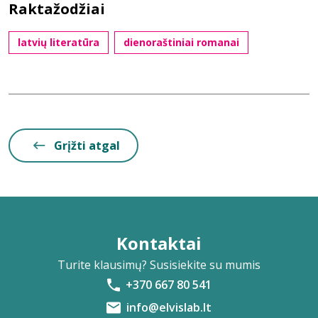
Raktažodžiai
latvių literatūra
dienoraštiniai romanai
Grįžti atgal
Kontaktai
Turite klausimų? Susisiekite su mumis
+370 667 80 541
info@elvislab.lt