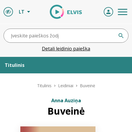
LT
Detali leidinio paieška
Titulinis
Apie ELVIS
Titulinis
Leidiniai
Buveinė
Leidiniai
Anna Auziņa
Buveinė
ELVIS atvyksta
Naujienos