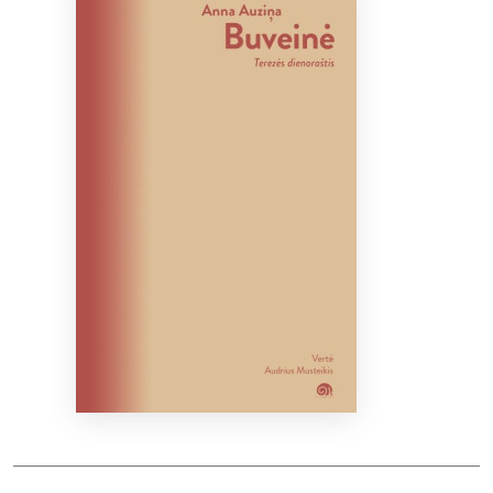
Bibliotekoms
D.U.K.
+370 667 80 541
info@elvislab.lt