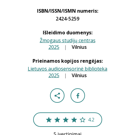
ISBN/ISSN/ISMN numeris:
2424-5259
Išleidimo duomenys:
Žmogaus studijų centras
2025
|
|
Vilnius
Prieinamos kopijos rengėjas:
Lietuvos audiosensorinė biblioteka
2025
|
|
Vilnius
4.2
5 įvertinimai