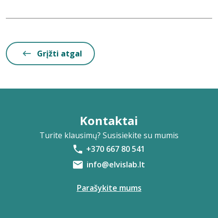
Grįžti atgal
Kontaktai
Turite klausimų? Susisiekite su mumis
+370 667 80 541
info@elvislab.lt
Parašykite mums