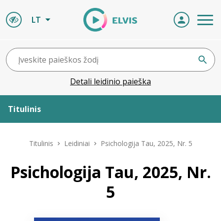
LT
Detali leidinio paieška
Titulinis
Apie ELVIS
Titulinis
Leidiniai
Psichologija Tau, 2025, Nr. 5
Leidiniai
Psichologija Tau, 2025, Nr.
5
ELVIS atvyksta
Naujienos