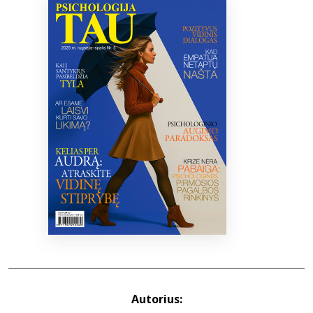
Bibliotekoms
D.U.K.
+370 667 80 541
info@elvislab.lt
Autorius: