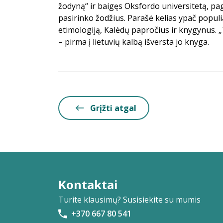
žodyną“ ir baigęs Oksfordo universitetą, pag
pasirinko žodžius. Parašė kelias ypač popul
etimologiją, Kalėdų papročius ir knygynus. „
– pirma į lietuvių kalbą išversta jo knyga.
Grįžti atgal
Kontaktai
Turite klausimų? Susisiekite su mumis
+370 667 80 541