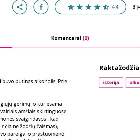
4.4
8 į
Komentarai
(0)
Raktažodžia
i buvo būtinas alkoholis. Prie
istorija
alko
aigiųjų gėrimų, o kur esama
įvairiais amžiais skirtinguose
Žmonės svaigindavosi, kad
(ir čia ne žodžių žaismas),
buvo pareiga, o prastuomenė