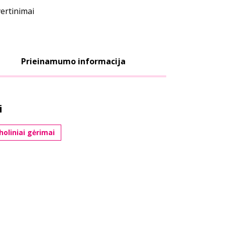
vertinimai
Prieinamumo informacija
i
holiniai gėrimai