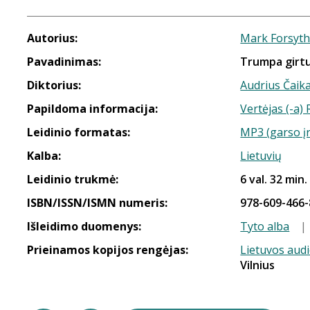
Autorius:
Mark Forsyt
Pavadinimas:
Trumpa girtu
Diktorius:
Audrius Čaik
Papildoma informacija:
Vertėjas (-a)
Leidinio formatas:
MP3 (garso į
Kalba:
Lietuvių
Leidinio trukmė:
6 val. 32 min.
ISBN/ISSN/ISMN numeris:
978-609-466-
Išleidimo duomenys:
Tyto alba
|
Prieinamos kopijos rengėjas:
Lietuvos aud
Vilnius