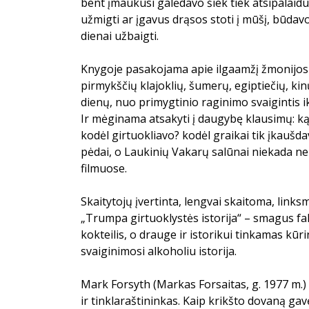
bent įmaukusi galėdavo šiek tiek atsipalaidu
užmigti ar įgavus drąsos stoti į mūšį, būdav
dienai užbaigti.
Knygoje pasakojama apie ilgaamžį žmonijos
pirmykščių klajoklių, šumerų, egiptiečių, kin
dienų, nuo primygtinio raginimo svaigintis i
Ir mėginama atsakyti į daugybę klausimų: ką
kodėl girtuokliavo? kodėl graikai tik įkaušd
pėdai, o Laukinių Vakarų salūnai niekada n
filmuose.
Skaitytojų įvertinta, lengvai skaitoma, link
„Trumpa girtuoklystės istorija“ – smagus fak
kokteilis, o drauge ir istorikui tinkamas kūr
svaiginimosi alkoholiu istorija.
Mark Forsyth (Markas Forsaitas, g. 1977 m.) 
ir tinklaraštininkas. Kaip krikšto dovaną g