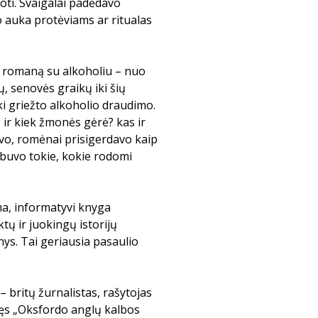
oti. Svaigalai padėdavo
o auka protėviams ar ritualas
 romaną su alkoholiu – nuo
ų, senovės graikų iki šių
ki griežto alkoholio draudimo.
 ir kiek žmonės gėrė? kas ir
avo, romėnai prisigerdavo kaip
ebuvo tokie, kokie rodomi
sma, informatyvi knyga
tų ir juokingų istorijų
inys. Tai geriausia pasaulio
– britų žurnalistas, rašytojas
avęs „Oksfordo anglų kalbos