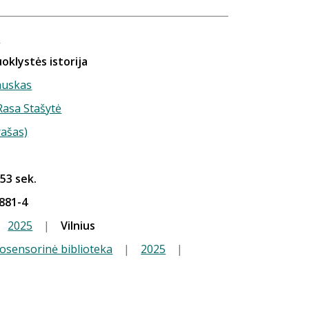
h
oklystės istorija
auskas
 Rasa Stašytė
rašas)
 53 sek.
881-4
2025
|
Vilnius
iosensorinė biblioteka
|
2025
|