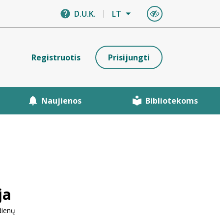
D.U.K.
LT
Registruotis
Prisijungti
Naujienos
Bibliotekoms
ja
dienų