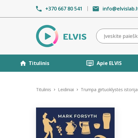
+370 667 80 541
info@elvislab.l
Titulinis
Apie ELVIS
Titulinis
Leidiniai
Trumpa girtuoklystės istorija