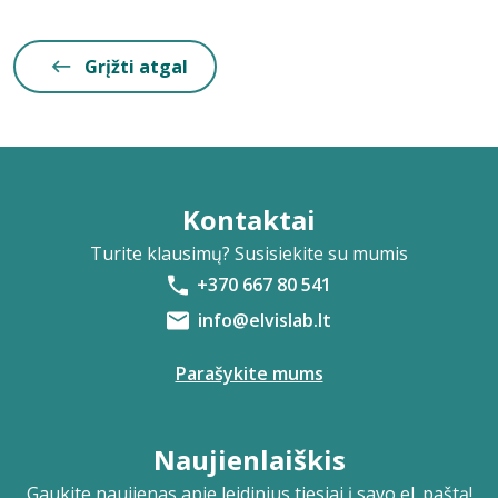
Grįžti atgal
Kontaktai
Turite klausimų? Susisiekite su mumis
+370 667 80 541
info@elvislab.lt
Parašykite mums
Naujienlaiškis
Gaukite naujienas apie leidinius tiesiai į savo el. paštą!