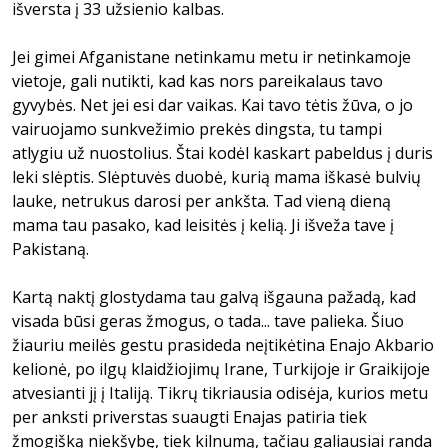
išversta į 33 užsienio kalbas.
Jei gimei Afganistane netinkamu metu ir netinkamoje
vietoje, gali nutikti, kad kas nors pareikalaus tavo
gyvybės. Net jei esi dar vaikas. Kai tavo tėtis žūva, o jo
vairuojamo sunkvežimio prekės dingsta, tu tampi
atlygiu už nuostolius. Štai kodėl kaskart pabeldus į duris
leki slėptis. Slėptuvės duobė, kurią mama iškasė bulvių
lauke, netrukus darosi per ankšta. Tad vieną dieną
mama tau pasako, kad leisitės į kelią. Ji išveža tave į
Pakistaną.
Kartą naktį glostydama tau galvą išgauna pažadą, kad
visada būsi geras žmogus, o tada... tave palieka. Šiuo
žiauriu meilės gestu prasideda neįtikėtina Enajo Akbario
kelionė, po ilgų klaidžiojimų Irane, Turkijoje ir Graikijoje
atvesianti jį į Italiją. Tikrų tikriausia odisėja, kurios metu
per anksti priverstas suaugti Enajas patiria tiek
žmogišką niekšybę, tiek kilnumą, tačiau galiausiai randa