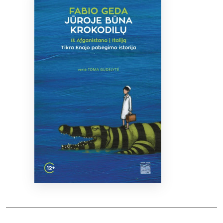
Bibliotekoms
D.U.K.
+370 667 80 541
info@elvislab.lt