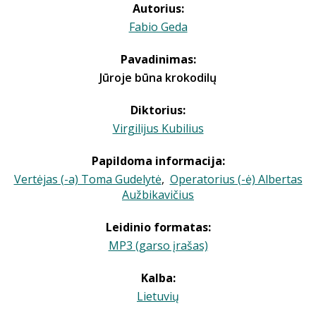
Autorius:
Fabio Geda
Pavadinimas:
Jūroje būna krokodilų
Diktorius:
Virgilijus Kubilius
Papildoma informacija:
Vertėjas (-a) Toma Gudelytė
,
Operatorius (-ė) Albertas
Aužbikavičius
Leidinio formatas:
MP3 (garso įrašas)
Kalba:
Lietuvių