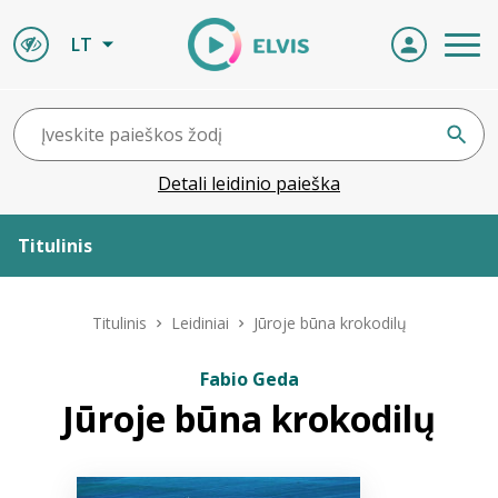
LT
Detali leidinio paieška
Titulinis
Apie ELVIS
Titulinis
Leidiniai
Jūroje būna krokodilų
Leidiniai
Fabio Geda
Jūroje būna krokodilų
ELVIS atvyksta
Naujienos