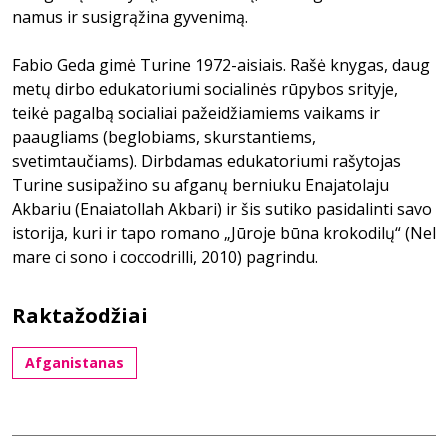
namus ir susigrąžina gyvenimą.
Fabio Geda gimė Turine 1972-aisiais. Rašė knygas, daug
metų dirbo edukatoriumi socialinės rūpybos srityje,
teikė pagalbą socialiai pažeidžiamiems vaikams ir
paaugliams (beglobiams, skurstantiems,
svetimtaučiams). Dirbdamas edukatoriumi rašytojas
Turine susipažino su afganų berniuku Enajatolaju
Akbariu (Enaiatollah Akbari) ir šis sutiko pasidalinti savo
istorija, kuri ir tapo romano „Jūroje būna krokodilų“ (Nel
mare ci sono i coccodrilli, 2010) pagrindu.
Raktažodžiai
Afganistanas