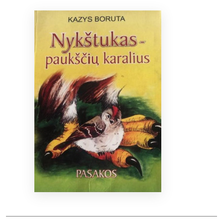
Bibliotekoms
D.U.K.
+370 667 80 541
info@elvislab.lt