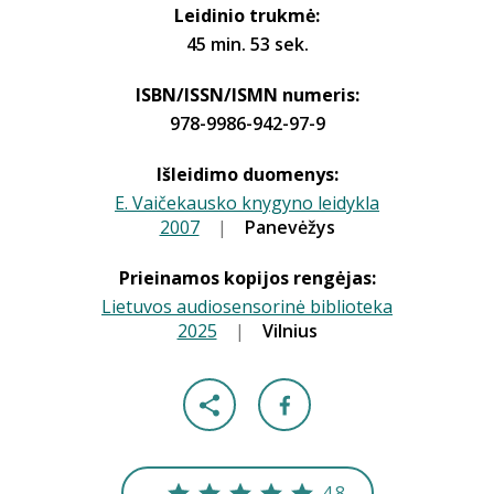
Leidinio trukmė:
45 min. 53 sek.
ISBN/ISSN/ISMN numeris:
978-9986-942-97-9
Išleidimo duomenys:
E. Vaičekausko knygyno leidykla
2007
|
|
Panevėžys
Prieinamos kopijos rengėjas:
Lietuvos audiosensorinė biblioteka
2025
|
|
Vilnius
4.8