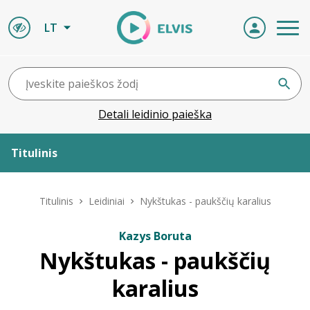
LT
Detali leidinio paieška
Titulinis
Apie ELVIS
Titulinis
Leidiniai
Nykštukas - paukščių karalius
Leidiniai
Kazys Boruta
Nykštukas - paukščių
ELVIS atvyksta
karalius
Naujienos