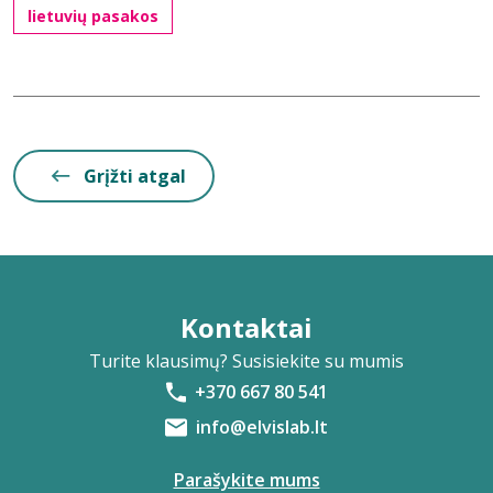
lietuvių pasakos
Grįžti atgal
Kontaktai
Turite klausimų? Susisiekite su mumis
+370 667 80 541
info@elvislab.lt
Parašykite mums