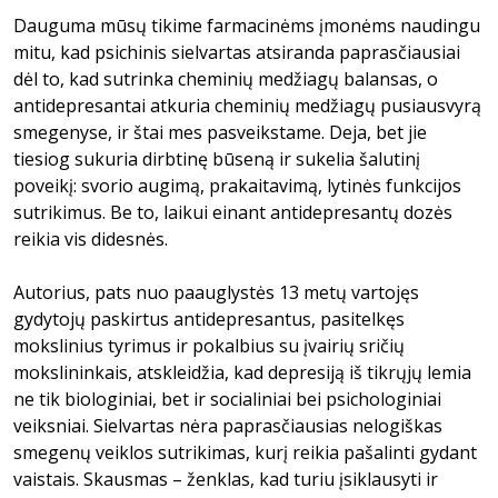
Dauguma mūsų tikime farmacinėms įmonėms naudingu
mitu, kad psichinis sielvartas atsiranda paprasčiausiai
dėl to, kad sutrinka cheminių medžiagų balansas, o
antidepresantai atkuria cheminių medžiagų pusiausvyrą
smegenyse, ir štai mes pasveikstame. Deja, bet jie
tiesiog sukuria dirbtinę būseną ir sukelia šalutinį
poveikį: svorio augimą, prakaitavimą, lytinės funkcijos
sutrikimus. Be to, laikui einant antidepresantų dozės
reikia vis didesnės.
Autorius, pats nuo paauglystės 13 metų vartojęs
gydytojų paskirtus antidepresantus, pasitelkęs
mokslinius tyrimus ir pokalbius su įvairių sričių
mokslininkais, atskleidžia, kad depresiją iš tikrųjų lemia
ne tik biologiniai, bet ir socialiniai bei psichologiniai
veiksniai. Sielvartas nėra paprasčiausias nelogiškas
smegenų veiklos sutrikimas, kurį reikia pašalinti gydant
vaistais. Skausmas – ženklas, kad turiu įsiklausyti ir