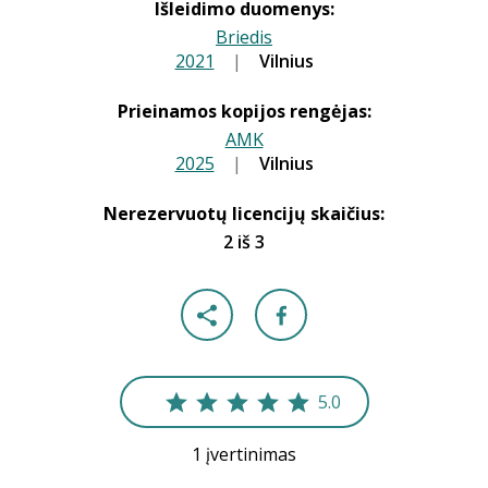
Išleidimo duomenys:
Briedis
2021
|
|
Vilnius
Prieinamos kopijos rengėjas:
AMK
2025
|
|
Vilnius
Nerezervuotų licencijų skaičius:
2 iš 3
5.0
1 įvertinimas