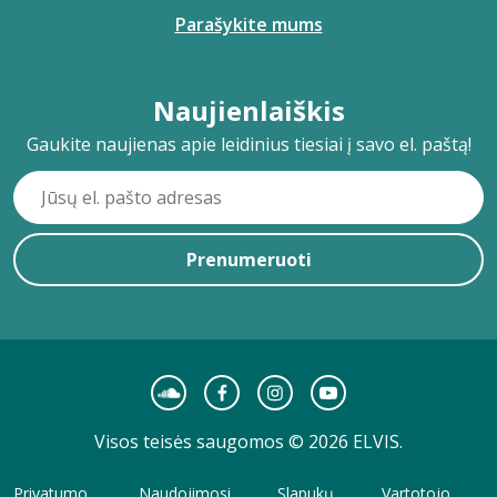
Parašykite mums
Naujienlaiškis
Gaukite naujienas apie leidinius tiesiai į savo el. paštą!
Prenumeruoti
Visos teisės saugomos © 2026 ELVIS.
Privatumo
Naudojimosi
Slapukų
Vartotojo