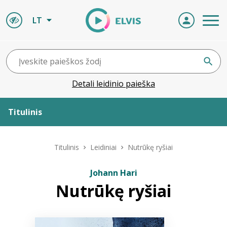
LT
Detali leidinio paieška
Titulinis
Apie ELVIS
Titulinis
Leidiniai
Nutrūkę ryšiai
Leidiniai
Johann Hari
Nutrūkę ryšiai
ELVIS atvyksta
Naujienos