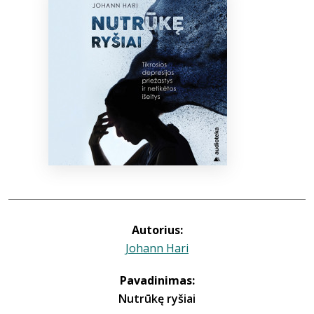
Bibliotekoms
D.U.K.
+370 667 80 541
info@elvislab.lt
Autorius:
Johann Hari
Pavadinimas:
Nutrūkę ryšiai