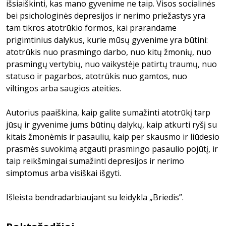
išsiaiškinti, kas mano gyvenime ne taip. Visos socialinės
bei psichologinės depresijos ir nerimo priežastys yra
tam tikros atotrūkio formos, kai prarandame
prigimtinius dalykus, kurie mūsų gyvenime yra būtini:
atotrūkis nuo prasmingo darbo, nuo kitų žmonių, nuo
prasmingų vertybių, nuo vaikystėje patirtų traumų, nuo
statuso ir pagarbos, atotrūkis nuo gamtos, nuo
viltingos arba saugios ateities.
Autorius paaiškina, kaip galite sumažinti atotrūkį tarp
jūsų ir gyvenime jums būtinų dalykų, kaip atkurti ryšį su
kitais žmonėmis ir pasauliu, kaip per skausmo ir liūdesio
prasmės suvokimą atgauti prasmingo pasaulio pojūtį, ir
taip reikšmingai sumažinti depresijos ir nerimo
simptomus arba visiškai išgyti.
Išleista bendradarbiaujant su leidykla „Briedis”.