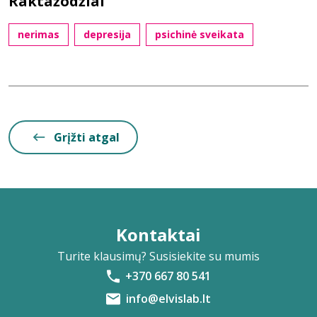
Raktažodžiai
nerimas
depresija
psichinė sveikata
Grįžti atgal
Kontaktai
Turite klausimų? Susisiekite su mumis
+370 667 80 541
info@elvislab.lt