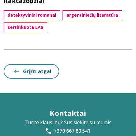
Raktažodžiai
detektyviniai romanai
argentiniečių literatūra
sertifikuota LAB
Grįžti atgal
Kontaktai
Turite klausimų? Susisiekite su mumis
+370 667 80 541