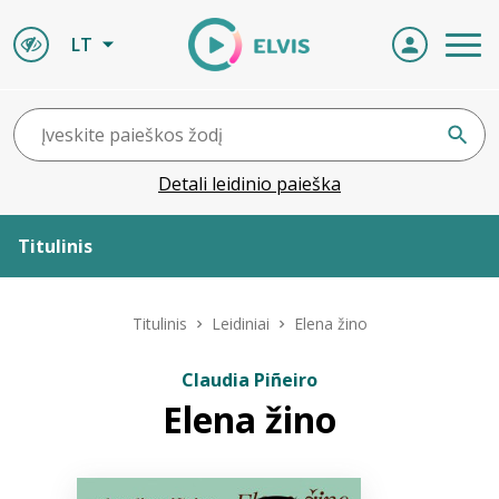
LT
Detali leidinio paieška
Titulinis
Apie ELVIS
Titulinis
Leidiniai
Elena žino
Leidiniai
Claudia Piñeiro
Elena žino
ELVIS atvyksta
Naujienos