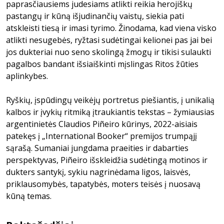
paprasčiausiems judesiams atlikti reikia herojiškų
pastangų ir kūną išjudinančių vaistų, siekia pati
atskleisti tiesą ir imasi tyrimo. Žinodama, kad viena visko
atlikti nesugebės, ryžtasi sudėtingai kelionei pas jai bei
jos dukteriai nuo seno skolingą žmogų ir tikisi sulaukti
pagalbos bandant išsiaiškinti mįslingas Ritos žūties
aplinkybes.
Ryškių, įspūdingų veikėjų portretus piešiantis, į unikalią
kalbos ir įvykių ritmiką įtraukiantis tekstas – žymiausias
argentinietės Claudios Piñeiro kūrinys, 2022-aisiais
patekęs į „International Booker“ premijos trumpąjį
sąrašą. Sumaniai jungdama praeities ir dabarties
perspektyvas, Piñeiro išskleidžia sudėtingą motinos ir
dukters santykį, sykiu nagrinėdama ligos, laisvės,
priklausomybės, tapatybės, moters teisės į nuosavą
kūną temas.