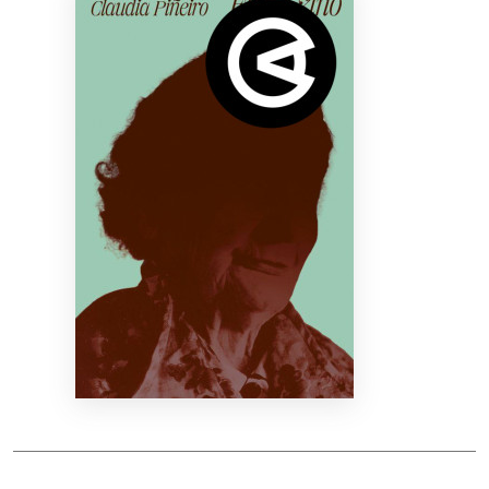
Bibliotekoms
D.U.K.
+370 667 80 541
info@elvislab.lt