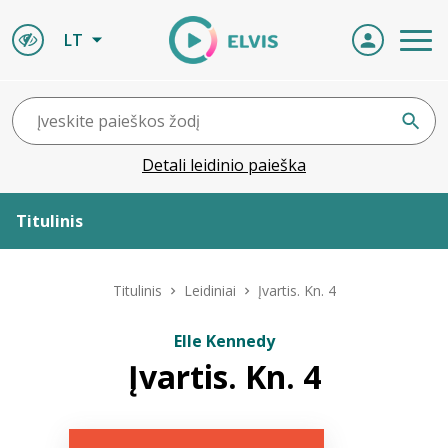
LT
Detali leidinio paieška
Titulinis
Apie ELVIS
Titulinis
Leidiniai
Įvartis. Kn. 4
Leidiniai
Elle Kennedy
Įvartis. Kn. 4
ELVIS atvyksta
Naujienos