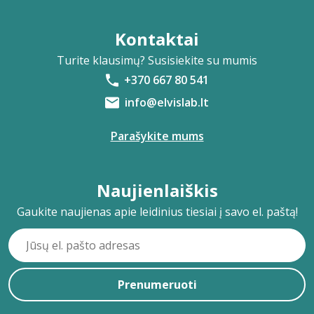
Kontaktai
Turite klausimų? Susisiekite su mumis
+370 667 80 541
info@elvislab.lt
Parašykite mums
Naujienlaiškis
Gaukite naujienas apie leidinius tiesiai į savo el. paštą!
Prenumeruoti