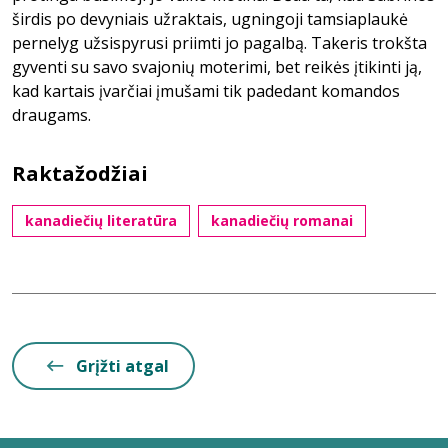
širdis po devyniais užraktais, ugningoji tamsiaplaukė
pernelyg užsispyrusi priimti jo pagalbą. Takeris trokšta
gyventi su savo svajonių moterimi, bet reikės įtikinti ją,
kad kartais įvarčiai įmušami tik padedant komandos
draugams.
Raktažodžiai
kanadiečių literatūra
kanadiečių romanai
Grįžti atgal