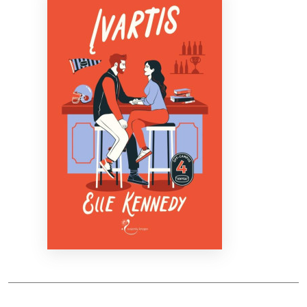
Bibliotekoms
D.U.K.
+370 667 80 541
info@elvislab.lt