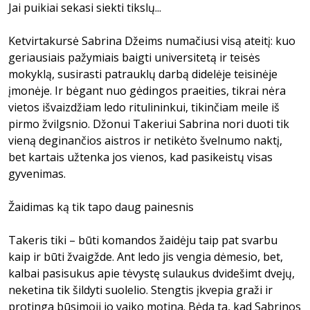
Jai puikiai sekasi siekti tikslų...
Ketvirtakursė Sabrina Džeims numačiusi visą ateitį: kuo
geriausiais pažymiais baigti universitetą ir teisės
mokyklą, susirasti patrauklų darbą didelėje teisinėje
įmonėje. Ir bėgant nuo gėdingos praeities, tikrai nėra
vietos išvaizdžiam ledo ritulininkui, tikinčiam meile iš
pirmo žvilgsnio. Džonui Takeriui Sabrina nori duoti tik
vieną deginančios aistros ir netikėto švelnumo naktį,
bet kartais užtenka jos vienos, kad pasikeistų visas
gyvenimas.
Žaidimas ką tik tapo daug painesnis
Takeris tiki – būti komandos žaidėju taip pat svarbu
kaip ir būti žvaigžde. Ant ledo jis vengia dėmesio, bet,
kalbai pasisukus apie tėvystę sulaukus dvidešimt dvejų,
neketina tik šildyti suolelio. Stengtis įkvepia graži ir
protinga būsimoji jo vaiko motina. Bėda ta, kad Sabrinos