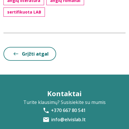
anglų literatūra
anglų romanai
sertifikuota LAB
Grįžti atgal
Kontaktai
Turite klausimų? Susisiekite su mumis
+370 667 80 541
info@elvislab.lt