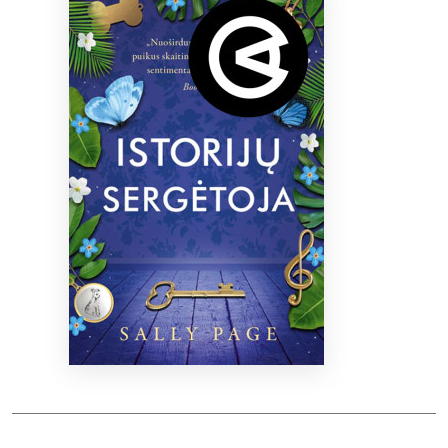
Bibliotekoms
D.U.K.
+370 667 80 541
info@elvislab.lt