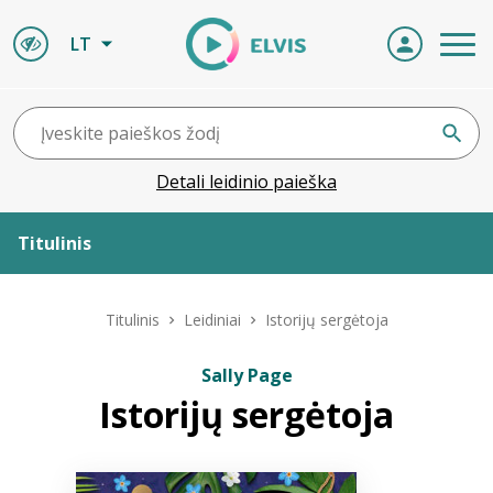
LT
Detali leidinio paieška
Titulinis
Apie ELVIS
Titulinis
Leidiniai
Istorijų sergėtoja
Leidiniai
Sally Page
Istorijų sergėtoja
ELVIS atvyksta
Naujienos