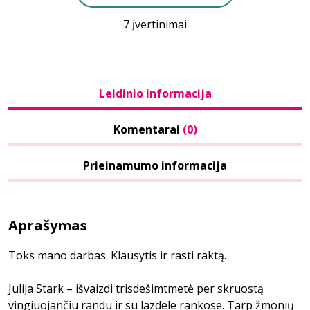
7 įvertinimai
Leidinio informacija
Komentarai
(0)
Prieinamumo informacija
Aprašymas
Toks mano darbas. Klausytis ir rasti raktą.
Julija Stark – išvaizdi trisdešimtmetė per skruostą
vingiuojančiu randu ir su lazdele rankose. Tarp žmonių