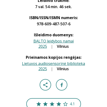
Leidinio trukmė:
7 val. 54 min. 46 sek.
ISBN/ISSN/ISMN numeris:
978-609-487-507-6
Išleidimo duomenys:
BALTO leidybos namai
2025
|
|
Vilnius
Prieinamos kopijos rengėjas:
Lietuvos audiosensorinė biblioteka
2025
|
|
Vilnius
4.1