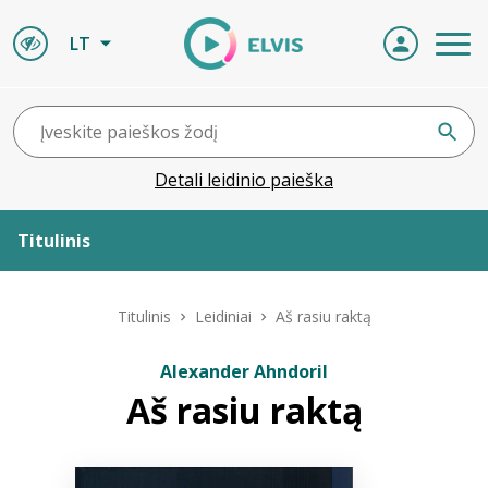
LT
Detali leidinio paieška
Titulinis
Apie ELVIS
Titulinis
Leidiniai
Aš rasiu raktą
Leidiniai
Alexander Ahndoril
Aš rasiu raktą
ELVIS atvyksta
Naujienos