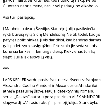
galvos maišu. Šis kruvinas. Kas nutiko tą naktį, Peras
Giunteris neprisimena, nes ir vėl padaugino alkoholio.
Visi turi paslapčių.
Į Manheimo dvarą Švedijos šiaurėje Julija pasikviečia
vykti buvusį vyrą Sidnį Mendelsoną. Ne tik todėl, kad jis
patyręs policininkas. Ji vis dar tikisi, kad bendras darbas
gali padėti vyrą susigrąžinti. Prie stalo jie sėda su tais,
kurie čia lankėsi ir lemtingą dieną. Kiekvienas turi ką
slėpti. Julija išklausys jų visų.
***
LARS KEPLER vardu pasirašyti trileriai švedų rašytojams
Alexandrai Coelho Ahndoril ir Alexanderiui Ahndorilui
atnešė pasaulinę šlovę. Naujai detektyvinių romanų
serijai „Raktas“ autorių pora pasirinko ALEX AHNDORIL
slapyvardį. „Aš rasiu raktą“ – pirmoji Julijos Stark byla.