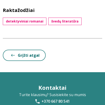
Raktažodžiai
detektyviniai romanai
švedų literatūra
Grįžti atgal
Kontaktai
Turite klausimų? Susisiekite su mumis
+370 667 80 541