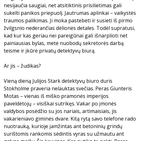
nesijaučia saugiai, net atsitiktinis prisilietimas gali
sukelti panikos priepuolį. Jautrumas aplinkai – vaikystės
traumos palikimas. Ji moka pastebėti ir susieti iš pirmo
žvilgsnio nederančias dėlionės detales. Todėl supratusi,
kad kur kas geriau nei pareigūnai gali išnarplioti net
painiausias bylas, metė nuobodų sekretorės darbą
teisme ir įkūrė privatų detektyvų biurą.
Ar jis – žudikas?
Vieną dieną Julijos Stark detektyvų biuro duris
Stokholme praveria nelauktas svečias. Peras Giunteris
Motas – vienas iš miško pramonės imperijos
paveldėtojų – visiškai sutrikęs. Vakar po įmonės
valdybos posėdžio su jos nariais, artimaisiais, jis
vakarieniavo giminės dvare. Kitą rytą savo telefone rado
nuotrauką, kurioje įamžintas ant betoninių grindų
surištomis rankomis sėdintis vyras su užmautu ant