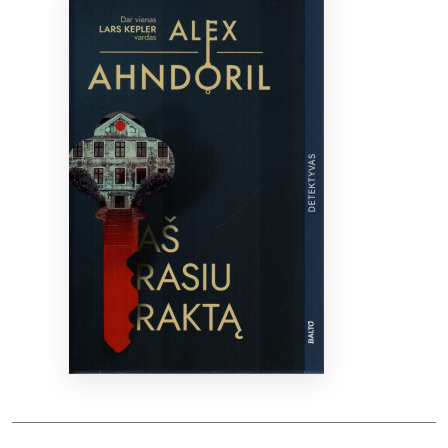
Bibliotekoms
D.U.K.
+370 667 80 541
info@elvislab.lt