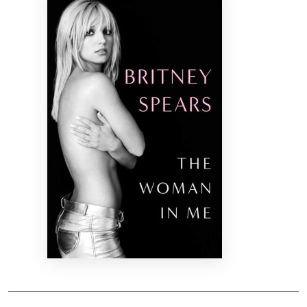
Bibliotekoms
D.U.K.
+370 667 80 541
info@elvislab.lt