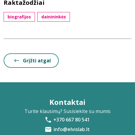
Raktažodžiai
biografijos
dainininkės
Grįžti atgal
Kontaktai
Turite klausimų? Susisiekite su mumis
+370 667 80 541
info@elvislab.lt