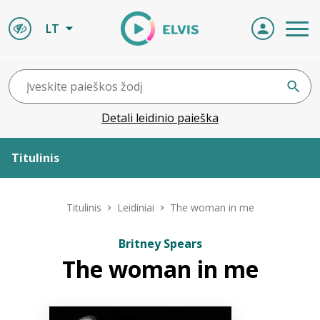
LT
Detali leidinio paieška
Titulinis
Apie ELVIS
Titulinis
Leidiniai
The woman in me
Leidiniai
Britney Spears
The woman in me
ELVIS atvyksta
Naujienos