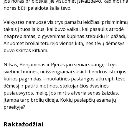
jos noras pribloškia: jie visuomet įsivaizdavo, kad motina
norės būti palaidota šalia tėvo.
Vaikystės namuose vis trys pamažu leidžiasi prisiminimų
takais į tuos laikus, kai buvo vaikai, kai pasaulis atrodė
neaprėpiamas, o gyvenimas kupinas stebuklų ir pažadų.
Anuomet broliai teturėjo vienas kitą, nes tėvų dėmesys
buvo skirtas kitkam.
Nilsas, Benjaminas ir Pjeras jau seniai suaugę. Trys
svetimi žmonės, neišvengiamai susieti bendros istorijos,
kurios pagrindas – nuolatinės pastangos atkreipti tėvo
dėmesį ir patirti motinos, stokojančios dvasinės
pusiausvyros, meilę. Jos mirtis atveria senas žaizdas,
įtampa tarp brolių didėja. Kokių paslapčių esama jų
praeityje?
Raktažodžiai