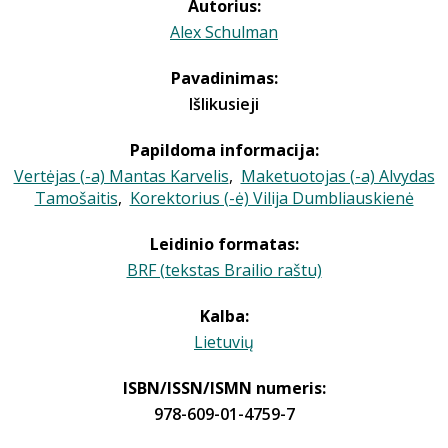
Autorius:
Alex Schulman
Pavadinimas:
Išlikusieji
Papildoma informacija:
Vertėjas (-a) Mantas Karvelis
,
Maketuotojas (-a) Alvydas
Tamošaitis
,
Korektorius (-ė) Vilija Dumbliauskienė
Leidinio formatas:
BRF (tekstas Brailio raštu)
Kalba:
Lietuvių
ISBN/ISSN/ISMN numeris:
978-609-01-4759-7