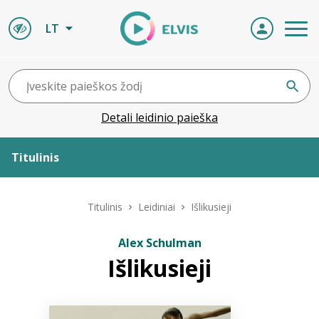
LT
Detali leidinio paieška
Titulinis
Apie ELVIS
Titulinis
Leidiniai
Išlikusieji
Leidiniai
Alex Schulman
Išlikusieji
ELVIS atvyksta
Naujienos