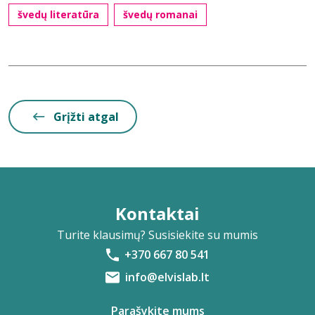
švedų literatūra
švedų romanai
Grįžti atgal
Kontaktai
Turite klausimų? Susisiekite su mumis
+370 667 80 541
info@elvislab.lt
Parašykite mums