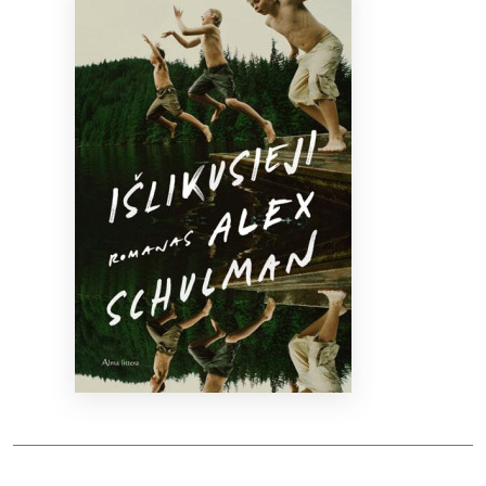
Bibliotekoms
D.U.K.
+370 667 80 541
info@elvislab.lt