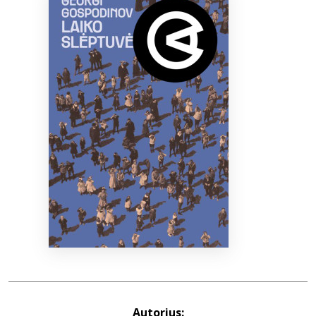
Bibliotekoms
D.U.K.
+370 667 80 541
info@elvislab.lt
Autorius: