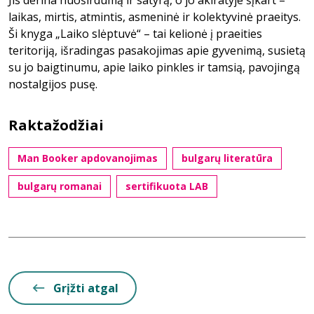
Jis derina nuoširdumą ir satyrą, o jo akiratyje šįkart –
laikas, mirtis, atmintis, asmeninė ir kolektyvinė praeitys.
Ši knyga „Laiko slėptuvė“ – tai kelionė į praeities
teritoriją, išradingas pasakojimas apie gyvenimą, susietą
su jo baigtinumu, apie laiko pinkles ir tamsią, pavojingą
nostalgijos pusę.
Raktažodžiai
Man Booker apdovanojimas
bulgarų literatūra
bulgarų romanai
sertifikuota LAB
Grįžti atgal