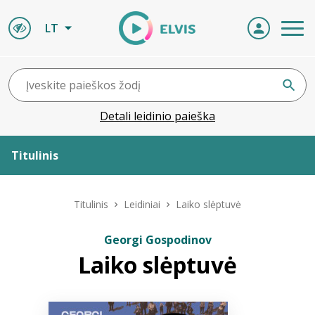
LT
Detali leidinio paieška
Titulinis
Apie ELVIS
Titulinis
Leidiniai
Laiko slėptuvė
Leidiniai
Georgi Gospodinov
Laiko slėptuvė
ELVIS atvyksta
Naujienos