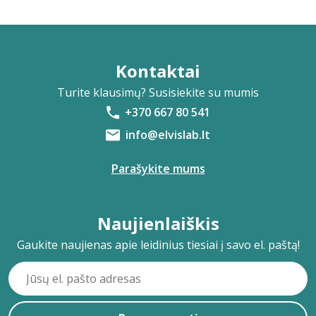
Kontaktai
Turite klausimų? Susisiekite su mumis
+370 667 80 541
info@elvislab.lt
Parašykite mums
Naujienlaiškis
Gaukite naujienas apie leidinius tiesiai į savo el. paštą!