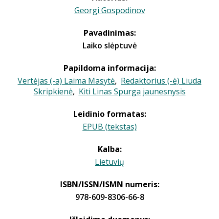
Georgi Gospodinov
Pavadinimas:
Laiko slėptuvė
Papildoma informacija:
Vertėjas (-a) Laima Masytė
,
Redaktorius (-ė) Liuda
Skripkienė
,
Kiti Linas Spurga jaunesnysis
Leidinio formatas:
EPUB (tekstas)
Kalba:
Lietuvių
ISBN/ISSN/ISMN numeris:
978-609-8306-66-8