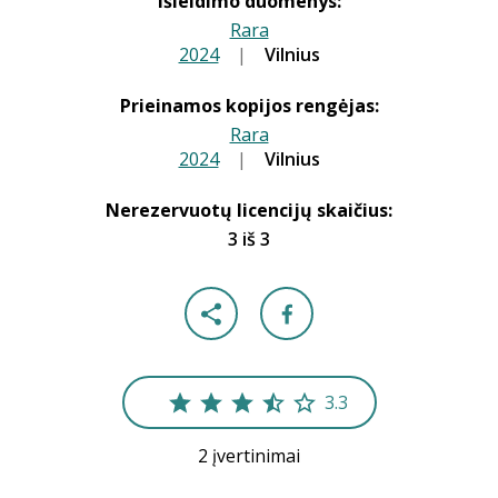
Išleidimo duomenys:
Rara
2024
|
|
Vilnius
Prieinamos kopijos rengėjas:
Rara
2024
|
|
Vilnius
Nerezervuotų licencijų skaičius:
3 iš 3
3.3
2 įvertinimai