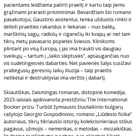
pacientams leidžiama patirti praeitį ir kartu taip jiems
grąžinami prarasti prisiminimai. Bevardžiam šio romano
pasakotojui, Gaustino asistentui, tenka užduotis rinkti ir
dėlioti praeities rakandus ir liekanas – nuo baldų,
marškinių sagų, radiolų ir cigarečių iki kvapų ar net tam
tikrų metų pavasario popietės šviesos. Klinikoms
plintant po visą Europą, į jas ima traukti vis daugiau
sveikųjų – tartum į „laiko slėptuves“, apsaugančias nuo
vis sudėtingesnės dabarties. Net pavienės šalys susižavi
prabėgusių geresnių laikų iliuzija – taip praeitis
netikėtai ir destruktyviai ima veržtis į dabartį.
Skiautiškas, žaismingas romanas, distopinė komedija,
2023-iaisiais apdovanota prestižiniu The International
Booker prizu. Turbūt žymiausio šiuolaikinio bulgarų
rašytojo Georgio Gospodinovo, romano „Liūdesio fizika“
autoriaus, tikrų tikriausio istorijų kolekcionieriaus stilius
pagavus, užmojis – nemenkas, o metodas – mozaikiškas.