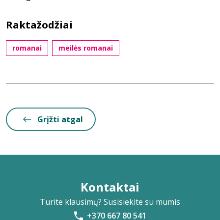
Raktažodžiai
romanai
meilės romanai
Grįžti atgal
Kontaktai
Turite klausimų? Susisiekite su mumis
+370 667 80 541