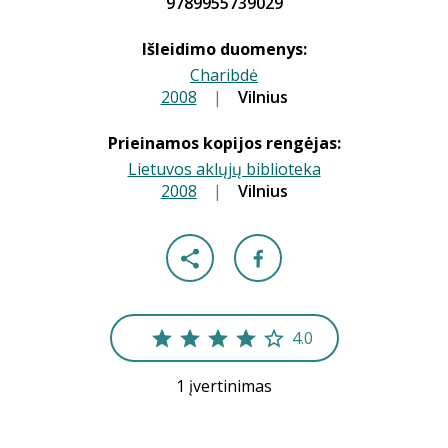
9789955739029
Išleidimo duomenys:
Charibdė
2008
|
|
Vilnius
Prieinamos kopijos rengėjas:
Lietuvos aklųjų biblioteka
2008
|
|
Vilnius
4.0
1 įvertinimas