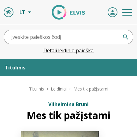
LT
Detali leidinio paieška
Titulinis
Apie ELVIS
Titulinis
Leidiniai
Mes tik pažįstami
Leidiniai
Vilhelmina Bruni
Mes tik pažįstami
ELVIS atvyksta
Naujienos