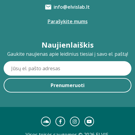
info@elvislab.lt
Parašykite mums
Naujienlaiškis
Gaukite naujienas apie leidinius tiesiai į savo el. paštą!
Prenumeruoti
Visos teisės saugomos © 2026 ELVIS.