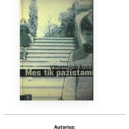
Bibliotekoms
D.U.K.
+370 667 80 541
info@elvislab.lt
Autorius: