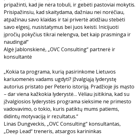
pripažinti, kad jie nėra tobuli, ir gebėti pastoviai mokytis.
Prisipažinsiu, kad skaitydama, dažniau nei norėčiau,
atpažinau savo klaidas ir tai privertė atidžiau stebėti
savo elgesį, nusistatymus bei juos keisti. Inicijuoti
įpročių pokyčius tikrai nelengva, bet kaip prasminga ir
naudinga!“
Algė Jablonskienė, „OVC Consulting“ partnerė ir
konsultantė
„Kokia ta programa, kurią pasirinkome Lietuvos
kariuomenės vadams ugdyti? Įžvalgiąją lyderystę
autorius pristato per Peterio istoriją. Pradžioje jis mąsto
– dar viena kažkokia lyderystė… Vėliau įsitikina, kad su
įžvalgiosios lyderystės programa sieksime ne primesto
vadovavimo, o tokio, kuris patiktų mums patiems,
didintų motyvaciją ir rezultatus.“
Linas Dungveckis, „OVC Consulting“ konsultantas,
„Deep Lead“ treneris, atsargos karininkas