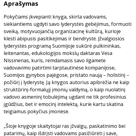
Aprašymas
Pokyčiams įkvepianti knyga, skirta vadovams,
siekiantiems ugdyti savo lyderystės gebėjimus, formuoti
sveiką, motyvuojančią organizacinę kultūrą, kurioje
klesti abipusis pasitikėjimas ir bendrystė. Įžvalgiosios
lyderystės programą Suomijoje sukūrė pulkininkas,
leitenantas, edukologijos mokslų daktaras Vesa
Nissinenas, kuris, remdamasis savo ilgamete
vadovavimo patirtimi tarptautinėse kompanijose,
Suomijos gynybos pajėgose, pristato naują – holistinį –
požiūrį į lyderystę. Ją knygos autorius apibrėžia ne kaip
struktūrinį-formalųjį įmonių valdymą, o kaip nuolatinį
vadovo asmeninį tobulėjimą ugdant ne tik profesinius
įgūdžius, bet ir emocinį intelektą, kurie kartu skatina
teigiamus pokyčius įmonėse.
„Šioje knygoje skaitytojai ras įžvalgų, paskatinimo bei
patarimų, kaip išdrįsti vadovams pasižiūrėti į save,