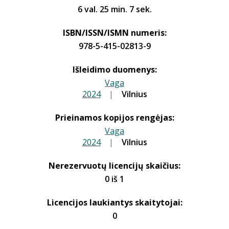
6 val. 25 min. 7 sek.
ISBN/ISSN/ISMN numeris:
978-5-415-02813-9
Išleidimo duomenys:
Vaga
2024
|
|
Vilnius
Prieinamos kopijos rengėjas:
Vaga
2024
|
|
Vilnius
Nerezervuotų licencijų skaičius:
0 iš 1
Licencijos laukiantys skaitytojai:
0