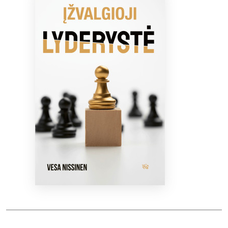
Bibliotekoms
D.U.K.
+370 667 80 541
info@elvislab.lt