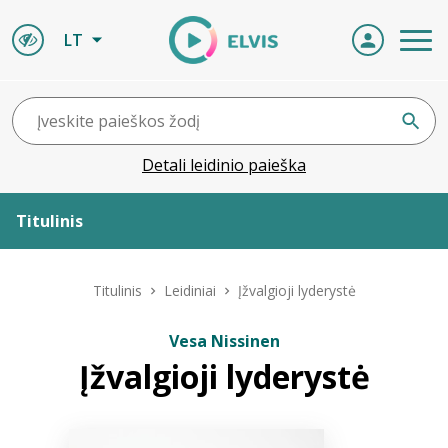
LT
Detali leidinio paieška
Titulinis
Apie ELVIS
Titulinis
Leidiniai
Įžvalgioji lyderystė
Leidiniai
Vesa Nissinen
Įžvalgioji lyderystė
ELVIS atvyksta
Naujienos