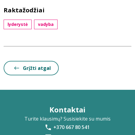
Raktažodžiai
lyderystė
vadyba
Grįžti atgal
Kontaktai
Turite klausimų? Susisiekite su mumis
+370 667 80 541