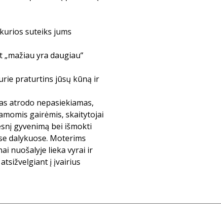
 kurios suteiks jums
nt „mažiau yra daugiau“
rie praturtins jūsų kūną ir
das atrodo nepasiekiamas,
amomis gairėmis, skaitytojai
esnį gyvenimą bei išmokti
ose dalykuose. Moterims
 nuošalyje lieka vyrai ir
tsižvelgiant į įvairius