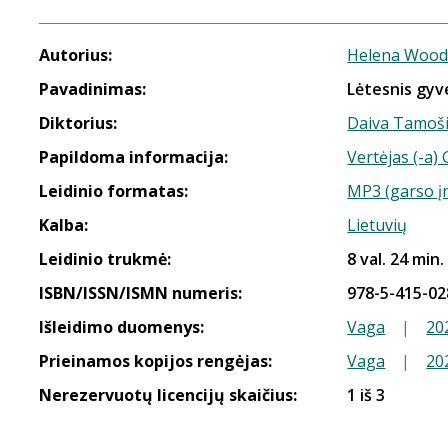
Autorius:
Helena Wood
Pavadinimas:
Lėtesnis gy
Diktorius:
Daiva Tamoš
Papildoma informacija:
Vertėjas (-a)
Leidinio formatas:
MP3 (garso į
Kalba:
Lietuvių
Leidinio trukmė:
8 val. 24 min.
ISBN/ISSN/ISMN numeris:
978-5-415-02
Išleidimo duomenys:
Vaga
|
20
Prieinamos kopijos rengėjas:
Vaga
|
20
Nerezervuotų licencijų skaičius:
1 iš 3