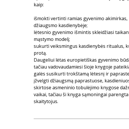
kaip:
išmokti vertinti ramias gyvenimo akimirkas,
džiaugsmo kasdienybėje;
lėtesnio gyvenimo išmintis skleidžiasi taika
mąstymo modelį;
sukurti veiksmingus kasdienybės ritualus, ku
protą.
Daugeliui lėtas europietiškas gyvenimo bū
tačiau vadovaudamiesi šioje knygoje pateiki
galės susikurti trokštamą lėtesnį ir paprast
įžvelgti džiaugsmą paprastuose, kasdieniu
skirtose asmeninio tobulėjimo knygose dažnai
vaikai, tačiau ši knyga sąmoningai parengta a
skaitytojus.