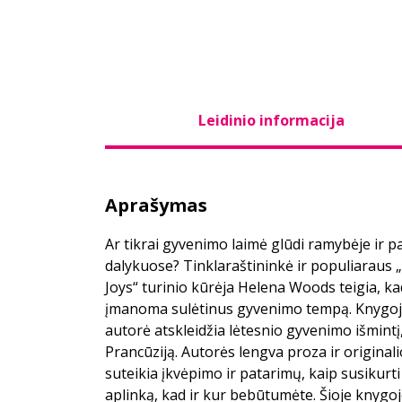
Leidinio informacija
Aprašymas
Ar tikrai gyvenimo laimė glūdi ramybėje ir 
dalykuose? Tinklaraštininkė ir populiaraus
Joys“ turinio kūrėja Helena Woods teigia, kad
įmanoma sulėtinus gyvenimo tempą. Knygoj
autorė atskleidžia lėtesnio gyvenimo išmintį, 
Prancūziją. Autorės lengva proza ir original
suteikia įkvėpimo ir patarimų, kaip susikurt
aplinką, kad ir kur bebūtumėte. Šioje knygoj