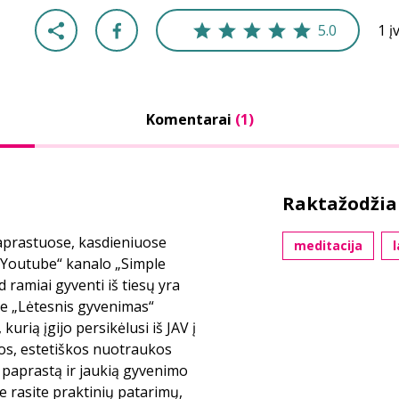
5.0
1 į
Komentarai
(1)
Raktažodžia
paprastuose, kasdieniuose
meditacija
 „Youtube“ kanalo „Simple
 ramiai gyventi iš tiesų yra
e „Lėtesnis gyvenimas“
kurią įgijo persikėlusi iš JAV į
ios, estetiškos nuotraukos
i paprastą ir jaukią gyvenimo
e rasite praktinių patarimų,