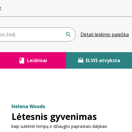
t
Detali leidinio paieška
Leidiniai
ELVIS atvyksta
Helena Woods
Lėtesnis gyvenimas
kaip sulėtinti tempą ir džiaugtis paprastais dalykais