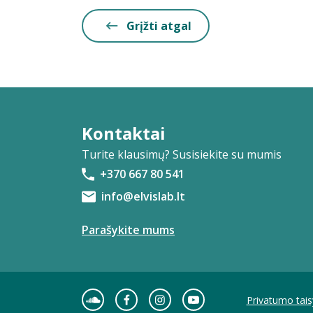
Grįžti atgal
Kontaktai
Turite klausimų? Susisiekite su mumis
+370 667 80 541
info@elvislab.lt
Parašykite mums
Privatumo tais