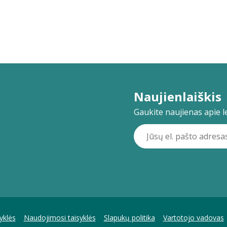
Naujienlaiškis
Gaukite naujienas apie lei
yklės
Naudojimosi taisyklės
Slapukų politika
Vartotojo vadovas