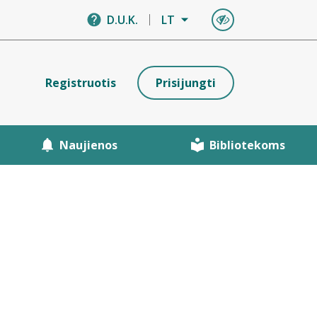
D.U.K.
LT
Registruotis
Prisijungti
Naujienos
Bibliotekoms