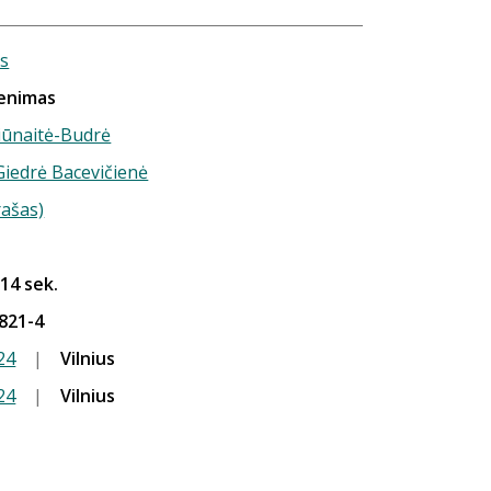
s
venimas
iūnaitė-Budrė
 Giedrė Bacevičienė
rašas)
 14 sek.
821-4
24
|
Vilnius
24
|
Vilnius