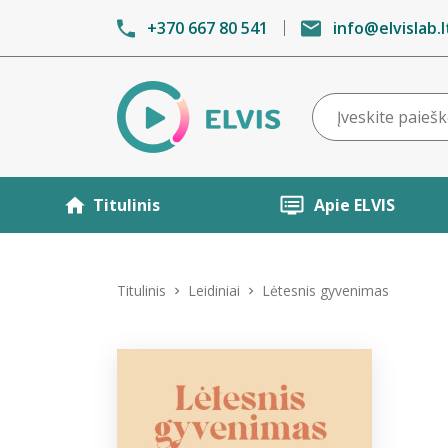
+370 667 80 541
info@elvislab.l
Titulinis
Apie ELVIS
Titulinis
Leidiniai
Lėtesnis gyvenimas