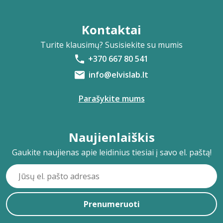
Kontaktai
Turite klausimų? Susisiekite su mumis
+370 667 80 541
info@elvislab.lt
Parašykite mums
Naujienlaiškis
Gaukite naujienas apie leidinius tiesiai į savo el. paštą!
Prenumeruoti