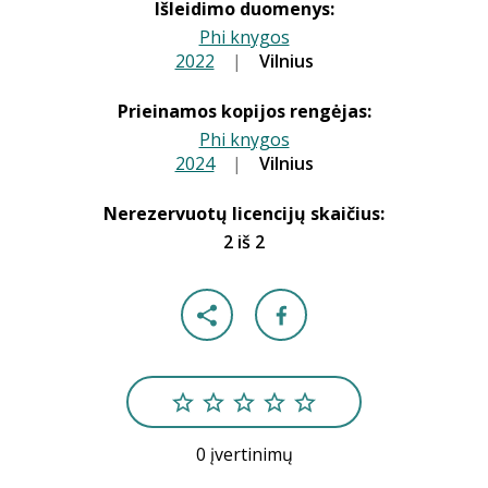
Išleidimo duomenys:
Phi knygos
2022
|
|
Vilnius
Prieinamos kopijos rengėjas:
Phi knygos
2024
|
|
Vilnius
Nerezervuotų licencijų skaičius:
2 iš 2
0 įvertinimų