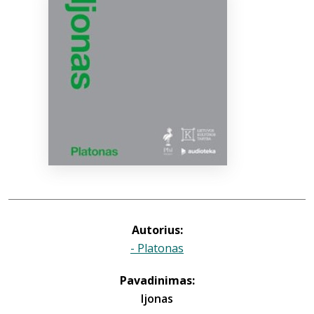
Bibliotekoms
D.U.K.
+370 667 80 541
info@elvislab.lt
Autorius:
- Platonas
Pavadinimas:
Ijonas