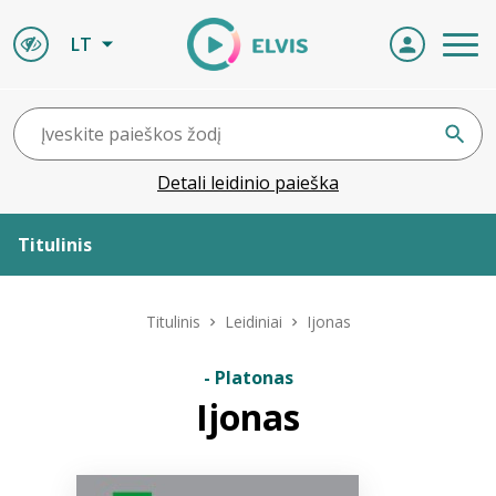
LT
Detali leidinio paieška
Titulinis
Apie ELVIS
Titulinis
Leidiniai
Ijonas
Leidiniai
- Platonas
Ijonas
ELVIS atvyksta
Naujienos