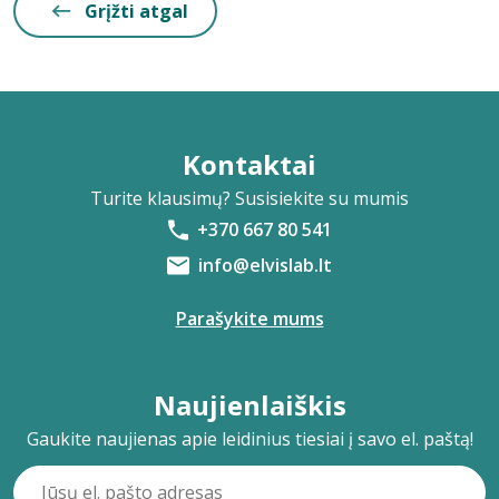
Grįžti atgal
Kontaktai
Turite klausimų? Susisiekite su mumis
+370 667 80 541
info@elvislab.lt
Parašykite mums
Naujienlaiškis
Gaukite naujienas apie leidinius tiesiai į savo el. paštą!