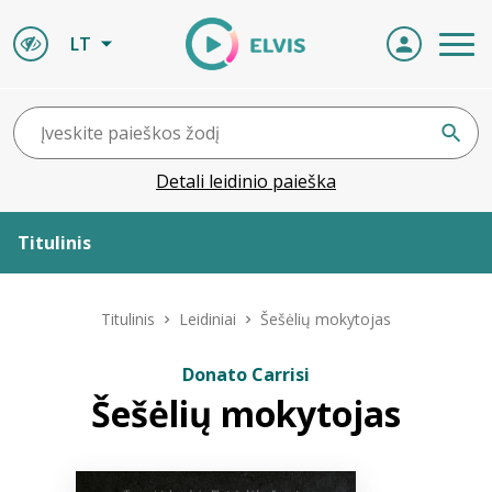
LT
Detali leidinio paieška
Titulinis
Apie ELVIS
Titulinis
Leidiniai
Šešėlių mokytojas
Leidiniai
Donato Carrisi
Šešėlių mokytojas
ELVIS atvyksta
Naujienos