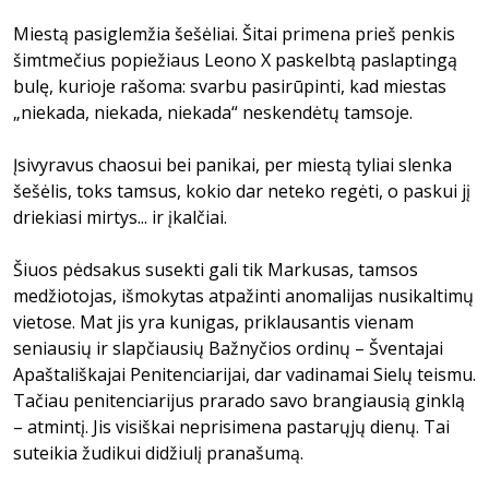
Miestą pasiglemžia šešėliai. Šitai primena prieš penkis
šimtmečius popiežiaus Leono X paskelbtą paslaptingą
bulę, kurioje rašoma: svarbu pasirūpinti, kad miestas
„niekada, niekada, niekada“ neskendėtų tamsoje.
Įsivyravus chaosui bei panikai, per miestą tyliai slenka
šešėlis, toks tamsus, kokio dar neteko regėti, o paskui jį
driekiasi mirtys... ir įkalčiai.
Šiuos pėdsakus susekti gali tik Markusas, tamsos
medžiotojas, išmokytas atpažinti anomalijas nusikaltimų
vietose. Mat jis yra kunigas, priklausantis vienam
seniausių ir slapčiausių Bažnyčios ordinų – Šventajai
Apaštališkajai Penitenciarijai, dar vadinamai Sielų teismu.
Tačiau penitenciarijus prarado savo brangiausią ginklą
– atmintį. Jis visiškai neprisimena pastarųjų dienų. Tai
suteikia žudikui didžiulį pranašumą.