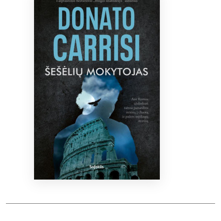
Bibliotekoms
D.U.K.
+370 667 80 541
info@elvislab.lt