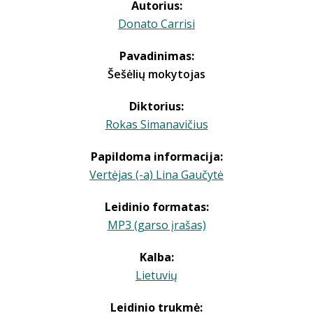
Autorius:
Donato Carrisi
Pavadinimas:
Šešėlių mokytojas
Diktorius:
Rokas Simanavičius
Papildoma informacija:
Vertėjas (-a) Lina Gaučytė
Leidinio formatas:
MP3 (garso įrašas)
Kalba:
Lietuvių
Leidinio trukmė: