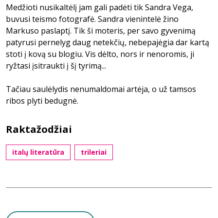
Medžioti nusikaltėlį jam gali padėti tik Sandra Vega,
buvusi teismo fotografė. Sandra vienintelė žino
Markuso paslaptį. Tik ši moteris, per savo gyvenimą
patyrusi pernelyg daug netekčių, nebepajėgia dar kartą
stoti į kovą su blogiu. Vis dėlto, nors ir nenoromis, ji
ryžtasi įsitraukti į šį tyrimą...
Tačiau saulėlydis nenumaldomai artėja, o už tamsos
ribos plyti bedugnė.
Raktažodžiai
italų literatūra
trileriai