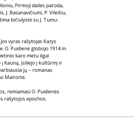
ioniu, Pirmoji dailės paroda,
, J. Basanavičiumi, P. Vileišiu,
tima bičiulystė su J. Tumu-
(jos vyras rašytojas Kazys
. O. Puidienė globojo 1914 m.
ietinio karo metu ilgai
Kauną, įsiliejo į kultūrinį ir
svarbiausia jų – romanas
no Maironis.
os, remiamasi O. Puidienės
os rašytojos epochos.