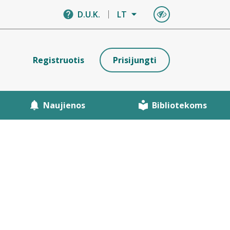
D.U.K.
LT
Registruotis
Prisijungti
Naujienos
Bibliotekoms