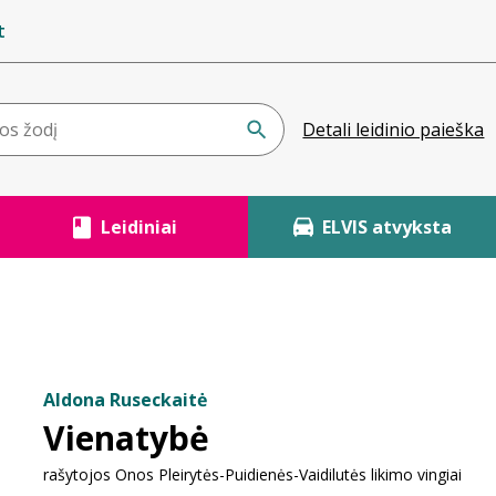
t
Detali leidinio paieška
Leidiniai
ELVIS atvyksta
Aldona Ruseckaitė
Vienatybė
rašytojos Onos Pleirytės-Puidienės-Vaidilutės likimo vingiai