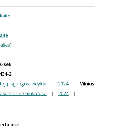
kaitė
aitė
rašas)
56 sek.
434-2
tojų sąjungos leidykla
|
2024
|
Vilnius
iosensorinė biblioteka
|
2024
|
vertinimas