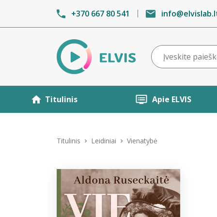
+370 667 80 541
info@elvislab.l
Titulinis
Apie ELVIS
Titulinis
Leidiniai
Vienatybė