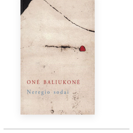
Bibliotekoms
D.U.K.
+370 667 80 541
info@elvislab.lt