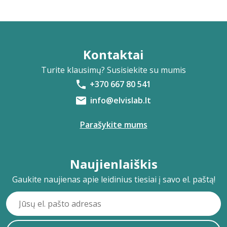
Kontaktai
Turite klausimų? Susisiekite su mumis
+370 667 80 541
info@elvislab.lt
Parašykite mums
Naujienlaiškis
Gaukite naujienas apie leidinius tiesiai į savo el. paštą!