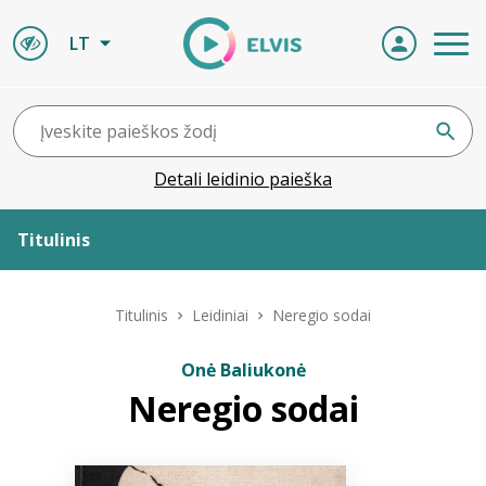
LT
Detali leidinio paieška
Titulinis
Apie ELVIS
Titulinis
Leidiniai
Neregio sodai
Leidiniai
Onė Baliukonė
Neregio sodai
ELVIS atvyksta
Naujienos