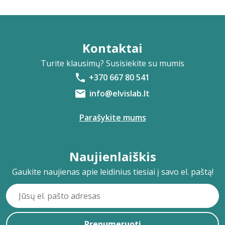
Kontaktai
Turite klausimų? Susisiekite su mumis
+370 667 80 541
info@elvislab.lt
Parašykite mums
Naujienlaiškis
Gaukite naujienas apie leidinius tiesiai į savo el. paštą!
Prenumeruoti