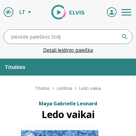
LT
Detali leidinio paieška
Titulinis
Apie ELVIS
Titulinis
Leidiniai
Ledo vaikai
Leidiniai
Maya Gabrielle Leonard
Ledo vaikai
ELVIS atvyksta
Naujienos