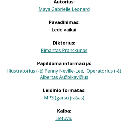
Autorius:
Maya Gabrielle Leonard
Pavadinimas:
Ledo vaikai
Diktorius:
Rimantas Pranckūnas
Papildoma informacija:
Iliustratorius (-ė) Penny Neville-Lee
,
Operatorius (-ė)
Albertas Aužbikavičius
Leidinio formatas:
MP3 (garso įrašas)
Kalba:
Lietuvių