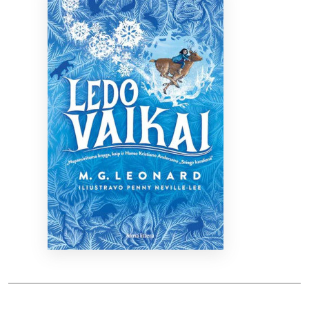
Bibliotekoms
D.U.K.
+370 667 80 541
info@elvislab.lt