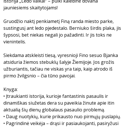
istorija „Ledo vaikai“ – puiki kalėdinė dovana
jauniesiems skaitytojams!
Gruodžio naktį penkiametį Finą randa miesto parke,
sustingusį ant ledo pjedestalo. Berniuko širdis plaka, jis
šypsosi, bet niekas negali jo pažadinti. Ir jis toks ne
vienintelis.
Siekdama atskleisti tiesą, vyresnioji Fino sesuo Bjanka
atsiduria žiemos stebuklų šalyje Žiemijoje. Jos grožis
užburiantis, tačiau ne viskas yra taip, kaip atrodo iš
pirmo žvilgsnio – čia tūno pavojai.
Knyga:
• Įtraukianti istorija, kurioje fantastinis pasaulis ir
dinamiškas siužetas dera su paveikia žinute apie itin
aktualią šių dienų globalaus pasaulio problemą.
• Daug nuotykių, kurie prikausto nuo pirmųjų puslapių.
• Pagrindinė veikėja – drąsi ir pasiaukojanti, pasiryžusi