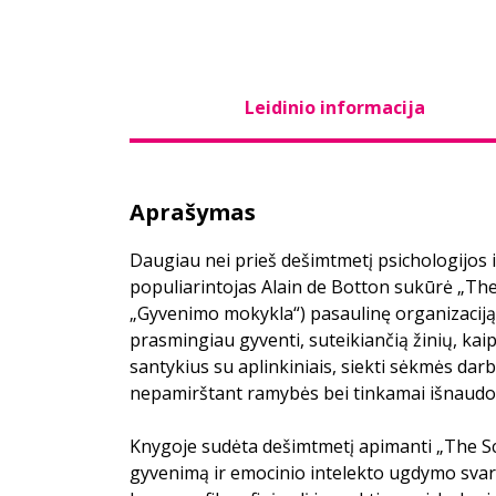
Leidinio informacija
Aprašymas
Daugiau nei prieš dešimtmetį psichologijos i
populiarintojas Alain de Botton sukūrė „The S
„Gyvenimo mokykla“) pasaulinę organizaci
prasmingiau gyventi, suteikiančią žinių, kaip
santykius su aplinkiniais, siekti sėkmės dar
nepamirštant ramybės bei tinkamai išnaudoti 
Knygoje sudėta dešimtmetį apimanti „The Sch
gyvenimą ir emocinio intelekto ugdymo sv