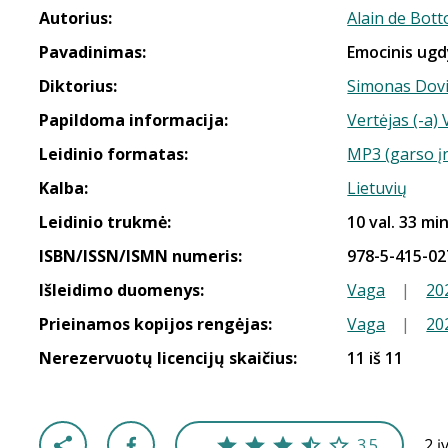
Autorius:
Alain de Bott
Pavadinimas:
Emocinis ugd
Diktorius:
Simonas Dov
Papildoma informacija:
Vertėjas (-a)
Leidinio formatas:
MP3 (garso į
Kalba:
Lietuvių
Leidinio trukmė:
10 val. 33 min
ISBN/ISSN/ISMN numeris:
978-5-415-02
Išleidimo duomenys:
Vaga
|
20
Prieinamos kopijos rengėjas:
Vaga
|
20
Nerezervuotų licencijų skaičius:
11 iš 11
3.5
2 į