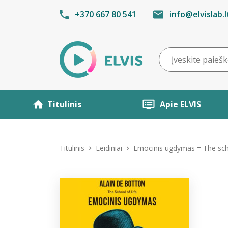
+370 667 80 541
info@elvislab.l
Titulinis
Apie ELVIS
Titulinis
Leidiniai
Emocinis ugdymas = The scho