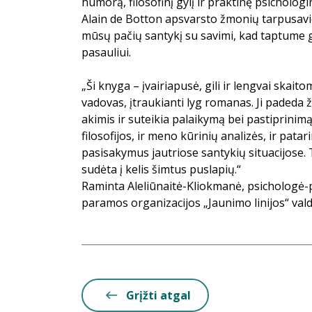
humorą, filosofinį gylį ir praktinę psicholog
Alain de Botton apsvarsto žmonių tarpusav
mūsų pačių santykį su savimi, kad taptume 
pasauliui.
„Ši knyga – įvairiapusė, gili ir lengvai skait
vadovas, įtraukianti lyg romanas. Ji padeda ž
akimis ir suteikia palaikymą bei pastiprinimą.
filosofijos, ir meno kūrinių analizės, ir pata
pasisakymus jautriose santykių situacijose.
sudėta į kelis šimtus puslapių.“
Raminta Aleliūnaitė-Kliokmanė, psichologė
paramos organizacijos „Jaunimo linijos“ val
Grįžti atgal