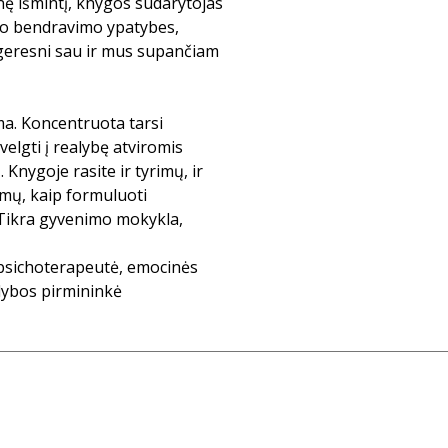
inę išmintį, knygos sudarytojas
io bendravimo ypatybes,
geresni sau ir mus supančiam
oma. Koncentruota tarsi
velgti į realybę atviromis
 Knygoje rasite ir tyrimų, ir
rimų, kaip formuluoti
 Tikra gyvenimo mokykla,
-psichoterapeutė, emocinės
dybos pirmininkė