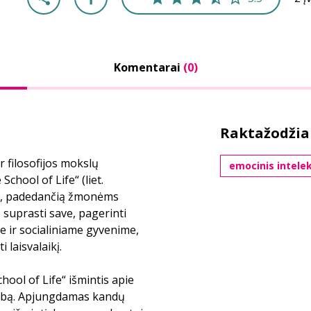
Komentarai
(0)
Raktažodžia
r filosofijos mokslų
emocinis intele
chool of Life“ (liet.
ją, padedančią žmonėms
 suprasti save, pagerinti
be ir socialiniame gyvenime,
laisvalaikį.
ool of Life“ išmintis apie
arbą. Apjungdamas kandų