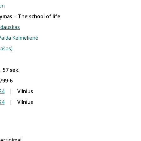
on
ymas = The school of life
idauskas
 Vaida Kelmelienė
rašas)
. 57 sek.
799-6
24
|
Vilnius
24
|
Vilnius
vertinimai