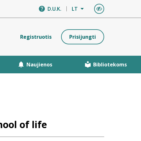
D.U.K.
LT
Registruotis
Prisijungti
Naujienos
Bibliotekoms
ol of life