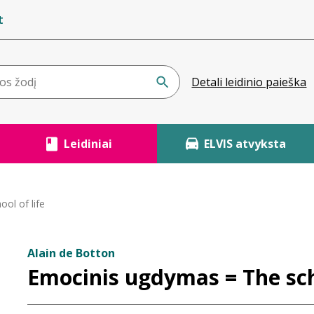
t
Detali leidinio paieška
Leidiniai
ELVIS atvyksta
ol of life
Alain de Botton
Emocinis ugdymas = The scho