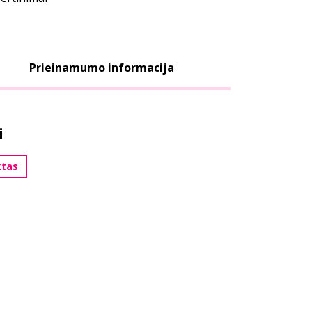
Prieinamumo informacija
i
ktas