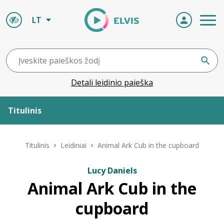
LT
Detali leidinio paieška
Titulinis
Apie ELVIS
Titulinis
Leidiniai
Animal Ark Cub in the cupboard
Leidiniai
Lucy Daniels
Animal Ark Cub in the
ELVIS atvyksta
cupboard
Naujienos