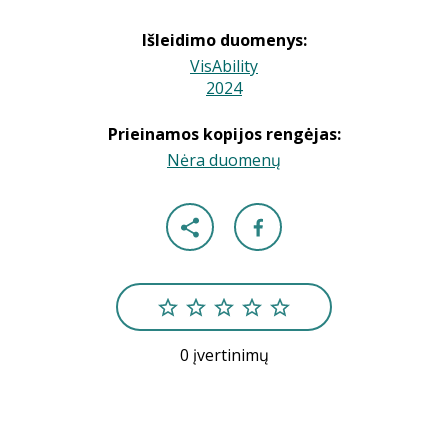
Išleidimo duomenys:
VisAbility
2024
|
Prieinamos kopijos rengėjas:
Nėra duomenų
0 įvertinimų