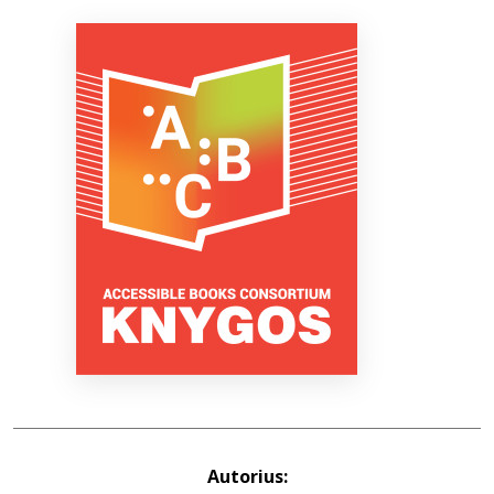
Bibliotekoms
D.U.K.
+370 667 80 541
info@elvislab.lt
Autorius: