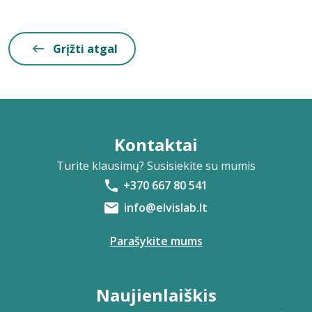
Grįžti atgal
Kontaktai
Turite klausimų? Susisiekite su mumis
+370 667 80 541
info@elvislab.lt
Parašykite mums
Naujienlaiškis