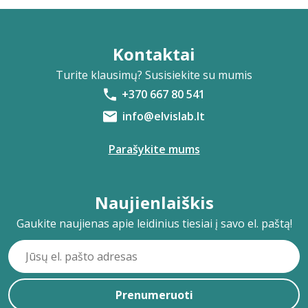
Kontaktai
Turite klausimų? Susisiekite su mumis
+370 667 80 541
info@elvislab.lt
Parašykite mums
Naujienlaiškis
Gaukite naujienas apie leidinius tiesiai į savo el. paštą!
Prenumeruoti