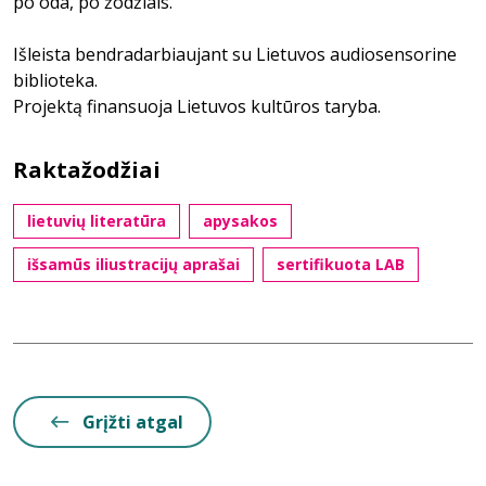
po oda, po žodžiais.
Išleista bendradarbiaujant su Lietuvos audiosensorine
biblioteka.
Projektą finansuoja Lietuvos kultūros taryba.
Raktažodžiai
lietuvių literatūra
apysakos
išsamūs iliustracijų aprašai
sertifikuota LAB
Grįžti atgal