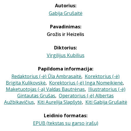
Autorius:
Gabija Grušaitė
Pavadinimas:
Grožis ir Heizelis
Diktorius:
Virgilijus Kubilius
Papildoma informacija:
Redaktorius (-ė) Ūla Ambrasaitė
,
Korektorius (-ė)
Brigita Kulikovskė
,
Korektorius (-ė) Inga Nomeikienė
,
Maketuotojas (-a) Valdas Bautrėnas
,
Iliustratorius (-ė)
Gintautas Grušas
,
Operatorius (-ė) Albertas
Aužbikavičius
,
Kiti Aurelija Slapšytė
,
Kiti Gabija Grušaitė
Leidinio formatas:
EPUB (tekstas su garso įrašu)