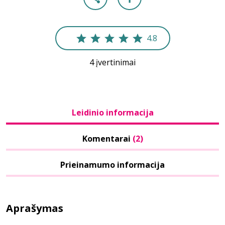
4.8
4 įvertinimai
Leidinio informacija
Komentarai
(2)
Prieinamumo informacija
Aprašymas