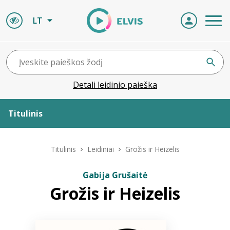
LT
Detali leidinio paieška
Titulinis
Apie ELVIS
Titulinis
Leidiniai
Grožis ir Heizelis
Leidiniai
Gabija Grušaitė
Grožis ir Heizelis
ELVIS atvyksta
Naujienos