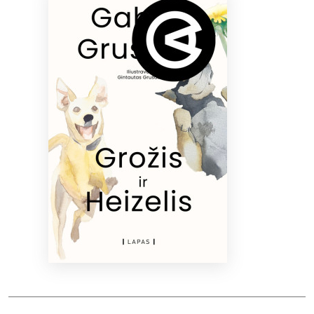
Bibliotekoms
D.U.K.
+370 667 80 541
info@elvislab.lt