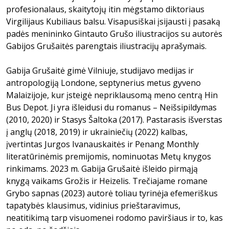
profesionalaus, skaitytojų itin mėgstamo diktoriaus
Virgilijaus Kubiliaus balsu. Visapusiškai įsijausti į pasaką
padės menininko Gintauto Grušo iliustracijos su autorės
Gabijos Grušaitės parengtais iliustracijų aprašymais.
Gabija Grušaitė gimė Vilniuje, studijavo medijas ir
antropologiją Londone, septynerius metus gyveno
Malaizijoje, kur įsteigė nepriklausomą meno centrą Hin
Bus Depot. Ji yra išleidusi du romanus – Neišsipildymas
(2010, 2020) ir Stasys Šaltoka (2017). Pastarasis išverstas
į anglų (2018, 2019) ir ukrainiečių (2022) kalbas,
įvertintas Jurgos Ivanauskaitės ir Penang Monthly
literatūrinėmis premijomis, nominuotas Metų knygos
rinkimams. 2023 m. Gabija Grušaitė išleido pirmąją
knygą vaikams Grožis ir Heizelis. Trečiajame romane
Grybo sapnas (2023) autorė toliau tyrinėja efemeriškus
tapatybės klausimus, vidinius prieštaravimus,
neatitikimą tarp visuomenei rodomo paviršiaus ir to, kas