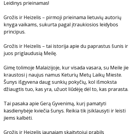
Leidinys prieinamas!
Grožis ir Heizelis – pirmoji prieinama lietuvių autorių
knyga vaikams, sukurta pagal įtraukiosios leidybos
principus.
Grožis ir Heizelis – tai istorija apie du paprastus šunis ir
juos priglaudusią Meilę.
Gimę tolimoje Malaizijoje, kur visada vasara, su Meile jie
kraustosi į naujus namus Keturių Metų Laikų Mieste.
Šunys išgyvena daug sunkių pokyčių, kol išmoksta
džiaugtis tuo, kas yra, užuot liūdėję dėl to, kas prarasta.
Tai pasaka apie Gerą Gyvenimą, kurį pamatyti
kasdienybėje kviečia šunys. Reikia tik įsiklausyti ir leisti
jiems kalbėti.
Grožis ir Heizelis jaunajam skaitytojui prabils