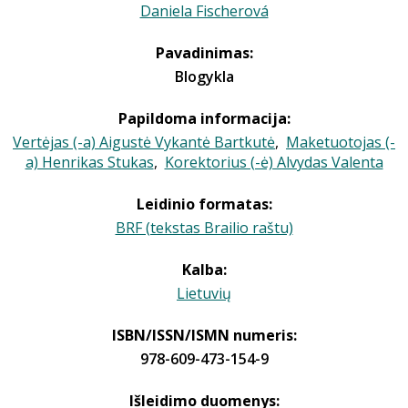
Daniela Fischerová
Pavadinimas:
Blogykla
Papildoma informacija:
Vertėjas (-a) Aigustė Vykantė Bartkutė
,
Maketuotojas (-
a) Henrikas Stukas
,
Korektorius (-ė) Alvydas Valenta
Leidinio formatas:
BRF (tekstas Brailio raštu)
Kalba:
Lietuvių
ISBN/ISSN/ISMN numeris:
978-609-473-154-9
Išleidimo duomenys: