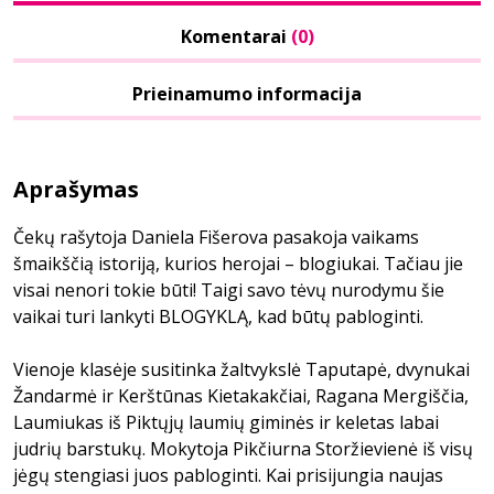
Komentarai
(0)
Prieinamumo informacija
Aprašymas
Čekų rašytoja Daniela Fišerova pasakoja vaikams
šmaikščią istoriją, kurios herojai – blogiukai. Tačiau jie
visai nenori tokie būti! Taigi savo tėvų nurodymu šie
vaikai turi lankyti BLOGYKLĄ, kad būtų pabloginti.
Vienoje klasėje susitinka žaltvykslė Taputapė, dvynukai
Žandarmė ir Kerštūnas Kietakakčiai, Ragana Mergiščia,
Laumiukas iš Piktųjų laumių giminės ir keletas labai
judrių barstukų. Mokytoja Pikčiurna Storžievienė iš visų
jėgų stengiasi juos pabloginti. Kai prisijungia naujas