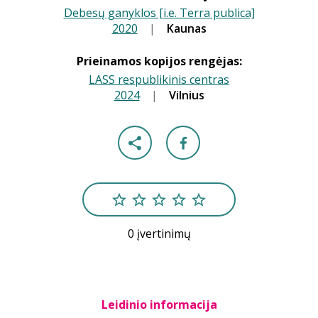
Debesų ganyklos [i.e. Terra publica]
2020
|
|
Kaunas
Prieinamos kopijos rengėjas:
LASS respublikinis centras
2024
|
|
Vilnius
0 įvertinimų
Leidinio informacija