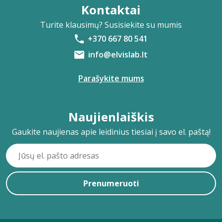
Kontaktai
Turite klausimų? Susisiekite su mumis
+370 667 80 541
info@elvislab.lt
Parašykite mums
Naujienlaiškis
Gaukite naujienas apie leidinius tiesiai į savo el. paštą!
Prenumeruoti