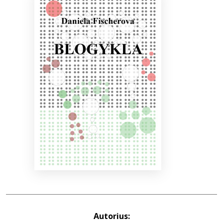
Bibliotekoms
D.U.K.
+370 667 80 541
info@elvislab.lt
Autorius: