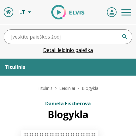
LT
Detali leidinio paieška
Titulinis
Apie ELVIS
Titulinis
Leidiniai
Blogykla
Leidiniai
Daniela Fischerová
Blogykla
ELVIS atvyksta
Naujienos