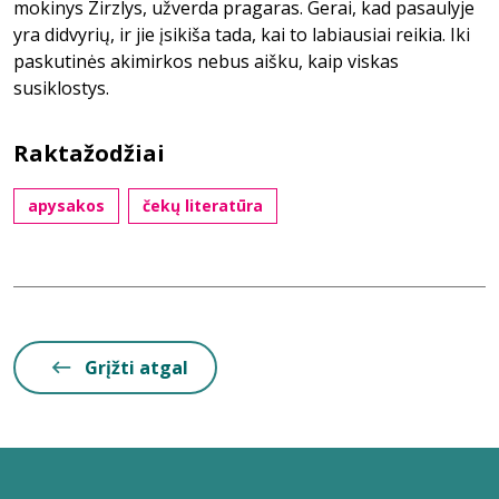
mokinys Zirzlys, užverda pragaras. Gerai, kad pasaulyje
yra didvyrių, ir jie įsikiša tada, kai to labiausiai reikia. Iki
paskutinės akimirkos nebus aišku, kaip viskas
susiklostys.
Raktažodžiai
apysakos
čekų literatūra
Grįžti atgal