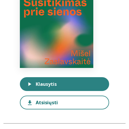
Bibliotekoms
D.U.K.
+370 667 80 541
info@elvislab.lt
Klausytis
Atsisiųsti