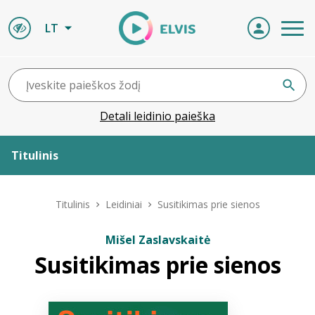
LT
Detali leidinio paieška
Titulinis
Apie ELVIS
Titulinis
Leidiniai
Susitikimas prie sienos
Leidiniai
Mišel Zaslavskaitė
Susitikimas prie sienos
ELVIS atvyksta
Naujienos