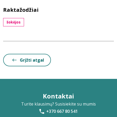
Raktažodžiai
šokėjos
Grįžti atgal
Kontaktai
Turite klausimų? Susisiekite su mumis
+370 667 80 541