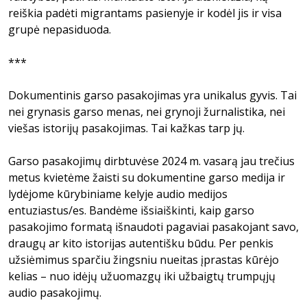
reiškia padėti migrantams pasienyje ir kodėl jis ir visa
grupė nepasiduoda.
***
Dokumentinis garso pasakojimas yra unikalus gyvis. Tai
nei grynasis garso menas, nei grynoji žurnalistika, nei
viešas istorijų pasakojimas. Tai kažkas tarp jų.
Garso pasakojimų dirbtuvėse 2024 m. vasarą jau trečius
metus kvietėme žaisti su dokumentine garso medija ir
lydėjome kūrybiniame kelyje audio medijos
entuziastus/es. Bandėme išsiaiškinti, kaip garso
pasakojimo formatą išnaudoti pagaviai pasakojant savo,
draugų ar kito istorijas autentišku būdu. Per penkis
užsiėmimus sparčiu žingsniu nueitas įprastas kūrėjo
kelias – nuo idėjų užuomazgų iki užbaigtų trumpųjų
audio pasakojimų.