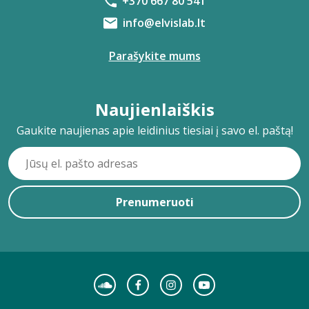
+370 667 80 541
info@elvislab.lt
Parašykite mums
Naujienlaiškis
Gaukite naujienas apie leidinius tiesiai į savo el. paštą!
Prenumeruoti