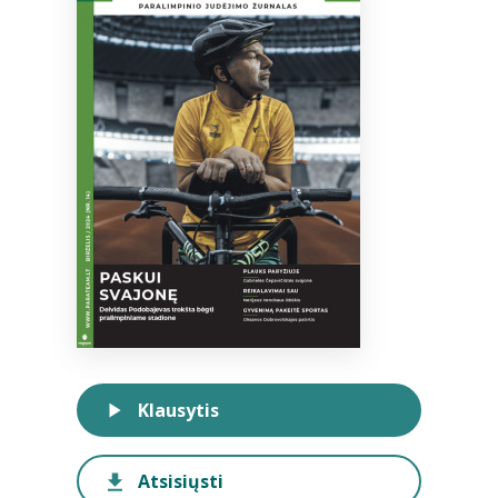
Bibliotekoms
D.U.K.
+370 667 80 541
info@elvislab.lt
Klausytis
Atsisiųsti