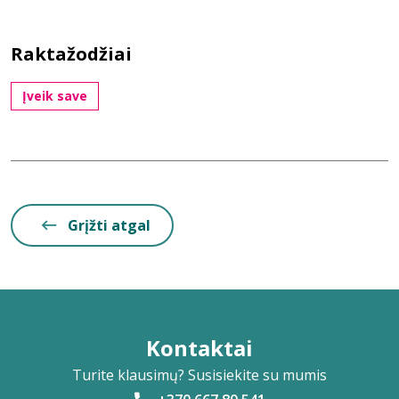
Raktažodžiai
Įveik save
Grįžti atgal
Kontaktai
Turite klausimų? Susisiekite su mumis