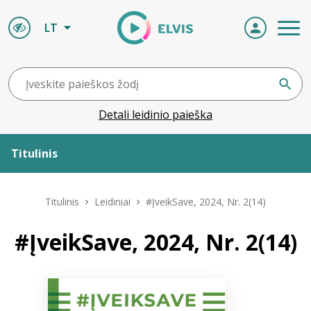
LT
Detali leidinio paieška
Titulinis
Apie ELVIS
Titulinis
Leidiniai
#ĮveikSave, 2024, Nr. 2(14)
Leidiniai
#ĮveikSave, 2024, Nr. 2(14)
ELVIS atvyksta
Naujienos