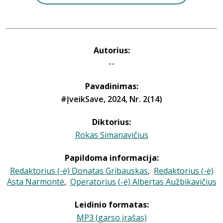
Autorius:
--
Pavadinimas:
#ĮveikSave, 2024, Nr. 2(14)
Diktorius:
Rokas Simanavičius
Papildoma informacija:
Redaktorius (-ė) Donatas Gribauskas
,
Redaktorius (-ė)
Asta Narmontė
,
Operatorius (-ė) Albertas Aužbikavičius
Leidinio formatas:
MP3 (garso įrašas)