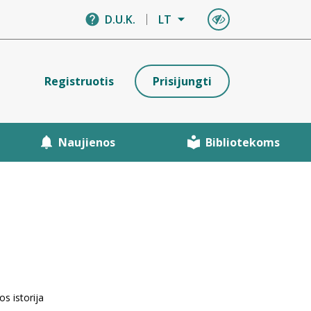
D.U.K.
LT
Registruotis
Prisijungti
Naujienos
Bibliotekoms
s istorija