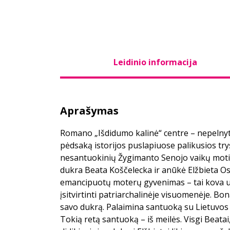
Leidinio informacija
Aprašymas
Romano „Išdidumo kalinė“ centre – nepelnyt
pėdsaką istorijos puslapiuose palikusios tr
nesantuokinių Žygimanto Senojo vaikų moti
dukra Beata Koščelecka ir anūkė Elžbieta Ost
emancipuotų moterų gyvenimas – tai kova u
įsitvirtinti patriarchalinėje visuomenėje. Bo
savo dukrą. Palaimina santuoką su Lietuvos
Tokią retą santuoką – iš meilės. Visgi Beatai,