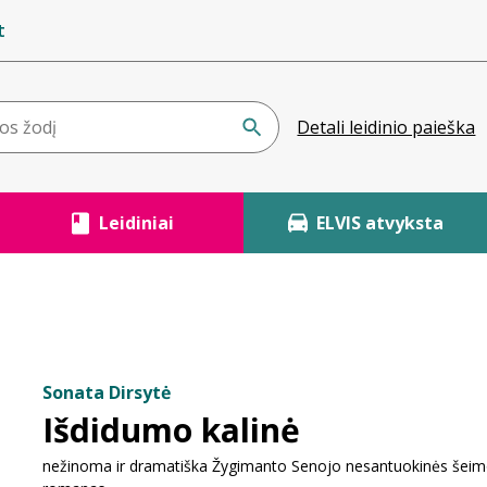
t
Detali leidinio paieška
Leidiniai
ELVIS atvyksta
Sonata Dirsytė
Išdidumo kalinė
nežinoma ir dramatiška Žygimanto Senojo nesantuokinės šeimo