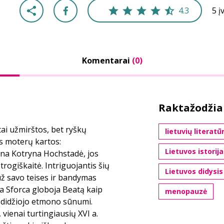
4.3
5 į
Komentarai
(0)
Raktažodžia
ai užmirštos, bet ryškų
lietuvių literatū
ys moterų kartos:
Lietuvos istorija
na Kotryna Hochstadė, jos
rogiškaitė. Intriguojantis šių
Lietuvos didysis
ž savo teises ir bandymas
na Sforca globoja Beatą kaip
menopauzė
 didžiojo etmono sūnumi.
 vienai turtingiausių XVI a.