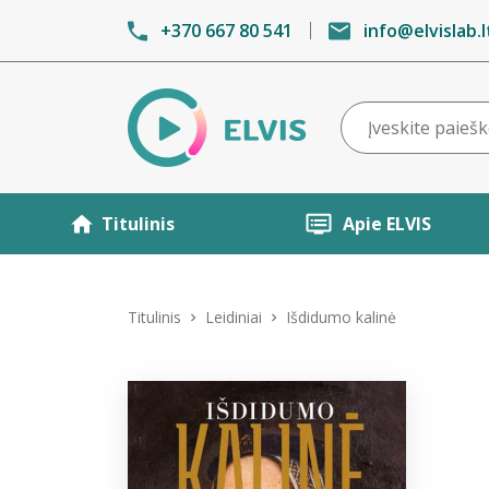
+370 667 80 541
info@elvislab.l
Titulinis
Apie ELVIS
Titulinis
Leidiniai
Išdidumo kalinė