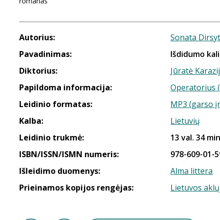
romanas
Autorius:
Sonata Dirsy
Pavadinimas:
Išdidumo kal
Diktorius:
Jūratė Karazij
Papildoma informacija:
Operatorius (
Leidinio formatas:
MP3 (garso į
Kalba:
Lietuvių
Leidinio trukmė:
13 val. 34 min
ISBN/ISSN/ISMN numeris:
978-609-01-5
Išleidimo duomenys:
Alma littera
Prieinamos kopijos rengėjas:
Lietuvos aklų