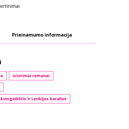
vertinimai
Prieinamumo informacija
i
ra
istoriniai romanai
 kunigaikštis ir Lenkijos karalius