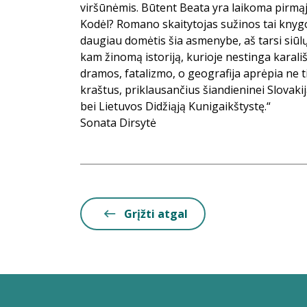
viršūnėmis. Būtent Beata yra laikoma pirmąj
Kodėl? Romano skaitytojas sužinos tai knyg
daugiau domėtis šia asmenybe, aš tarsi siūl
kam žinomą istoriją, kurioje nestinga karališ
dramos, fatalizmo, o geografija aprėpia ne ti
kraštus, priklausančius šiandieninei Slovakija
bei Lietuvos Didžiąją Kunigaikštystę.“
Sonata Dirsytė
Grįžti atgal