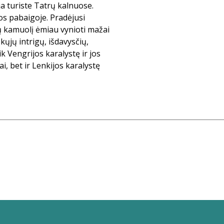
a turiste Tatrų kalnuose.
os pabaigoje. Pradėjusi
ų kamuolį ėmiau vynioti mažai
kųjų intrigų, išdavysčių,
k Vengrijos karalystę ir jos
i, bet ir Lenkijos karalystę