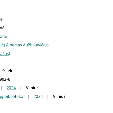
tė
inė
aitė
-ė) Albertas Aužbikavičius
rašas)
. 9 sek.
902-6
|
2024
|
Vilnius
jų biblioteka
|
2024
|
Vilnius