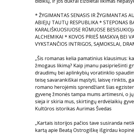
didikių, ir jos dukrai Elžbietai likimas nepa
* ŽYGIMANTAS SENASIS IR ŽYGIMANTAS AU
ABIEJŲ TAUTŲ RESPUBLIKA * STEPONAS BA
KARALIŠKUOSIUOSE RŪMUOSE BESISUKIOJ
ALCHEMIKAI * KOVOS PRIEŠ MASKVĄ BEI 
VYKSTANČIOS INTRIGOS, SĄMOKSLAI, DRAM
„Šis romanas kelia pamatinius klausimus: ka
žmogaus likimą? Kaip įmanu pasipriešinti gn
draudimų bei aplinkybių voratinklio spaud
teisę savarankiškai mąstyti, laisvę rinktis, g
romano herojėmis sprendžiant šias egzistencin
gyvenę žmonės tampa mums artimesni, o jų p
sieja ir skiria mus, skirtingų erdvėlaikių gyv
Kultūros istorikas Aurimas Švedas
„Kartais istorijos pačios tave susiranda neti
kartą apie Beatą Ostrogiškę išgirdau kopi