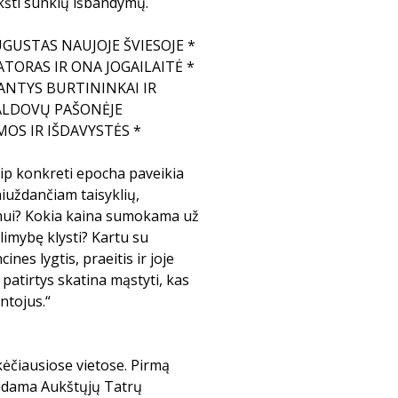
šykšti sunkių išbandymų.
GUSTAS NAUJOJE ŠVIESOJE *
TORAS IR ONA JOGAILAITĖ *
ANTYS BURTININKAI IR
VALDOVŲ PAŠONĖJE
OS IR IŠDAVYSTĖS *
ip konkreti epocha paveikia
iuždančiam taisyklių,
imui? Kokia kaina sumokama už
alimybę klysti? Kartu su
es lygtis, praeitis ir joje
atirtys skatina mąstyti, kas
entojus.“
kėčiausiose vietose. Pirmą
nėdama Aukštųjų Tatrų