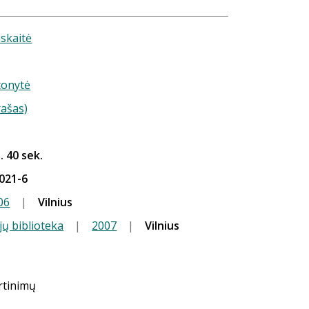
uskaitė
tonytė
rašas)
. 40 sek.
021-6
06
|
Vilnius
jų biblioteka
|
2007
|
Vilnius
ertinimų