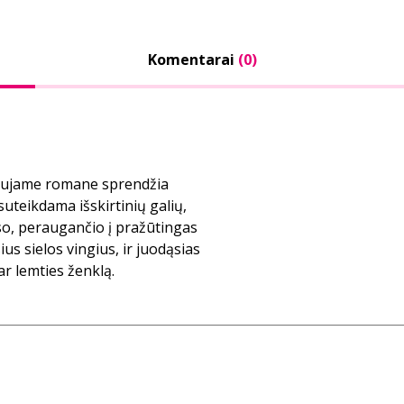
Komentarai
(0)
naujame romane sprendžia
teikdama išskirtinių galių,
so, peraugančio į pražūtingas
ius sielos vingius, ir juodąsias
 ar lemties ženklą.