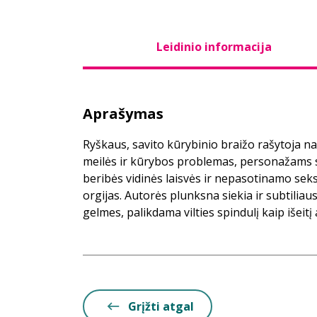
Leidinio informacija
Aprašymas
Ryškaus, savito kūrybinio braižo rašytoja 
meilės ir kūrybos problemas, personažams su
beribės vidinės laisvės ir nepasotinamo sek
orgijas. Autorės plunksna siekia ir subtiliaus
gelmes, palikdama vilties spindulį kaip išeitį
Grįžti atgal