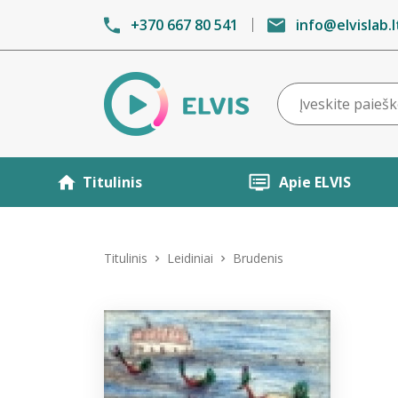
+370 667 80 541
info@elvislab.l
Titulinis
Apie ELVIS
Titulinis
Leidiniai
Brudenis