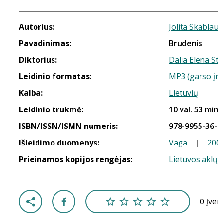
Autorius:
Jolita Skabla
Pavadinimas:
Brudenis
Diktorius:
Dalia Elena S
Leidinio formatas:
MP3 (garso į
Kalba:
Lietuvių
Leidinio trukmė:
10 val. 53 min
ISBN/ISSN/ISMN numeris:
978-9955-36-
Išleidimo duomenys:
Vaga
|
20
Prieinamos kopijos rengėjas:
Lietuvos aklų
0 įv