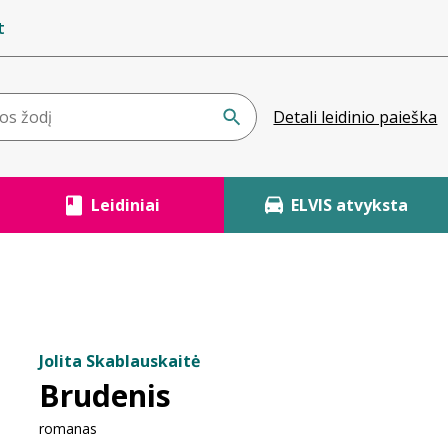
t
Detali leidinio paieška
Leidiniai
ELVIS atvyksta
Jolita Skablauskaitė
Brudenis
romanas