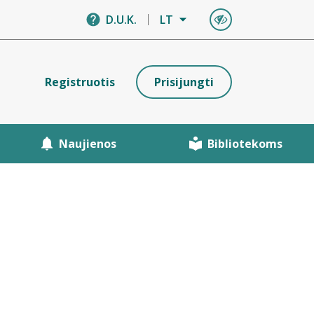
D.U.K.
LT
Registruotis
Prisijungti
Naujienos
Bibliotekoms