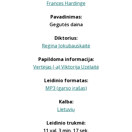
Frances Hardinge
Pavadinimas:
Gegutės daina
Diktorius:
Regina Jokubauskaitė
Papildoma informacija:
Vertėjas (-a) Viktorija Uzėlaitė
Leidinio formatas:
MP3 (garso įrašas)
Kalba:
Lietuvių
Leidinio trukmė:
11 val. 3 min. 17 sek.