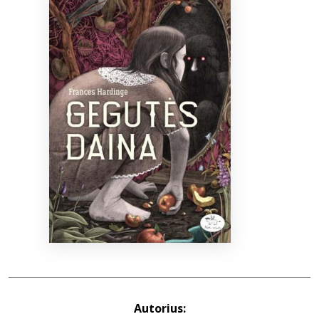
Bibliotekoms
D.U.K.
+370 667 80 541
info@elvislab.lt
Autorius: