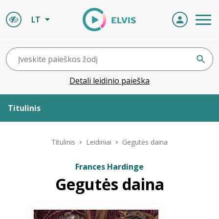
LT
Detali leidinio paieška
Titulinis
Apie ELVIS
Titulinis
Leidiniai
Gegutės daina
Leidiniai
Frances Hardinge
Gegutės daina
ELVIS atvyksta
Naujienos