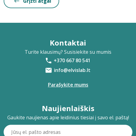
Grįžti atgal
Kontaktai
Turite klausimų? Susisiekite su mumis
+370 667 80 541
info@elvislab.lt
Parašykite mums
Naujienlaiškis
Gaukite naujienas apie leidinius tiesiai į savo el. paštą!