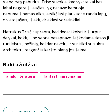
Vieną rytą pabudusi Trisė suvokia, kad vyksta kai kas
labai negera. Ji jaučiasi lyg nesava: kamuoja
nenumalšinamas alkis, atsikėlusi plaukuose randa lapų,
o vietoj ašarų iš akių driekiasi voratinkliai...
Netrukus Trisė supranta, kad dedasi keisti ir šiurpūs
dalykai, kokių ji nė sapne nesapnavo. Ieškodama tiesos ji
turi leistis į nežinią, kol dar nevėlu, ir susitikti su suktu
Architektu, rezgančiu keršto planą jos šeimai...
Raktažodžiai
anglų literatūra
fantastiniai romanai