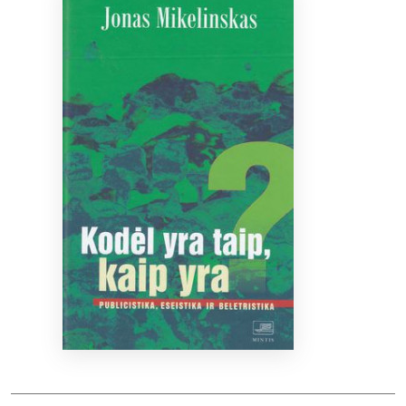
Bibliotekoms
D.U.K.
+370 667 80 541
info@elvislab.lt