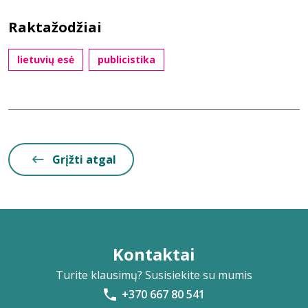
Raktažodžiai
lietuvių esė
publicistika
Grįžti atgal
Kontaktai
Turite klausimų? Susisiekite su mumis
+370 667 80 541