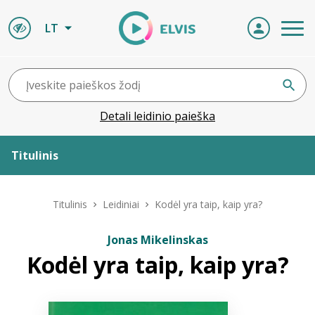
LT
Detali leidinio paieška
Titulinis
Apie ELVIS
Titulinis
Leidiniai
Kodėl yra taip, kaip yra?
Leidiniai
Jonas Mikelinskas
Kodėl yra taip, kaip yra?
ELVIS atvyksta
Naujienos