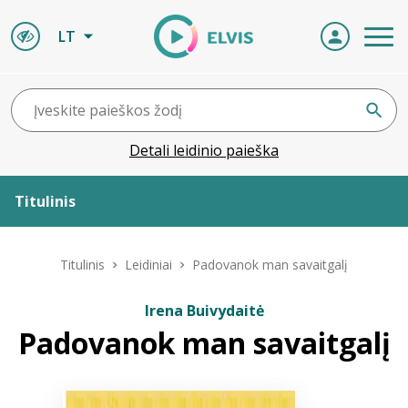
LT
Detali leidinio paieška
Titulinis
Apie ELVIS
Titulinis
Leidiniai
Padovanok man savaitgalį
Leidiniai
Irena Buivydaitė
Padovanok man savaitgalį
ELVIS atvyksta
Naujienos