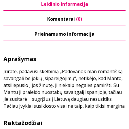
Leidinio informacija
Komentarai
(0)
Prieinamumo informacija
Aprašymas
Jūratė, padavusi skelbimą „Padovanok man romantišką
savaitgalį be jokių įsipareigojimų“, netikėjo, kad Manto,
atsiliepusio į jos žinutę, ji niekaip negalės pamiršti. Su
Mantu ji praleido nuostabų savaitgalį Ispanijoje, tačiau
jie susitarė − sugrįžus į Lietuvą daugiau nesusitiks.
Tačiau įvykiai susiklosto visai ne taip, kaip tikisi mergina.
Raktažodžiai