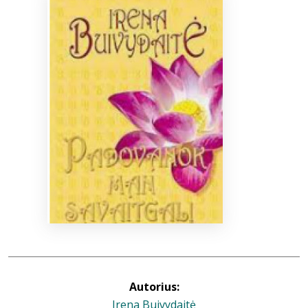
Bibliotekoms
D.U.K.
+370 667 80 541
info@elvislab.lt
Autorius:
Irena Buivydaitė