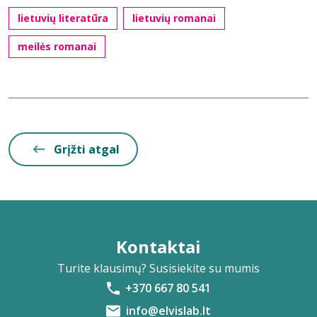
lietuvių literatūra
lietuvių romanai
meilės romanai
Grįžti atgal
Kontaktai
Turite klausimų? Susisiekite su mumis
+370 667 80 541
info@elvislab.lt