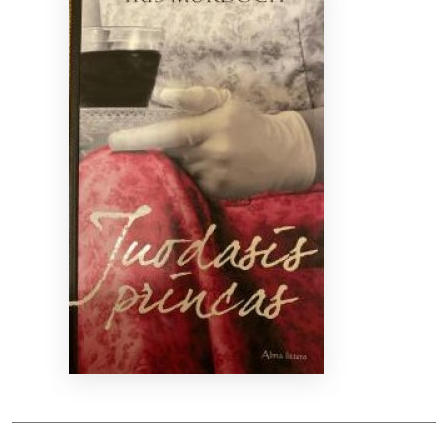
Bibliotekoms
D.U.K.
+370 667 80 541
info@elvislab.lt