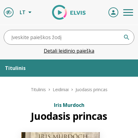
LT
Detali leidinio paieška
Titulinis
Apie ELVIS
Titulinis
Leidiniai
Juodasis princas
Leidiniai
Iris Murdoch
Juodasis princas
ELVIS atvyksta
Naujienos