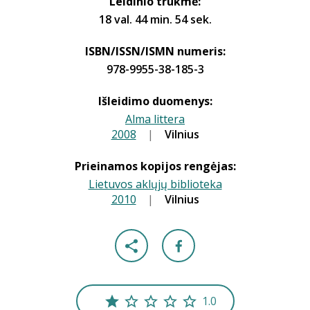
Leidinio trukmė:
18 val. 44 min. 54 sek.
ISBN/ISSN/ISMN numeris:
978-9955-38-185-3
Išleidimo duomenys:
Alma littera
2008
|
|
Vilnius
Prieinamos kopijos rengėjas:
Lietuvos aklųjų biblioteka
2010
|
|
Vilnius
1.0