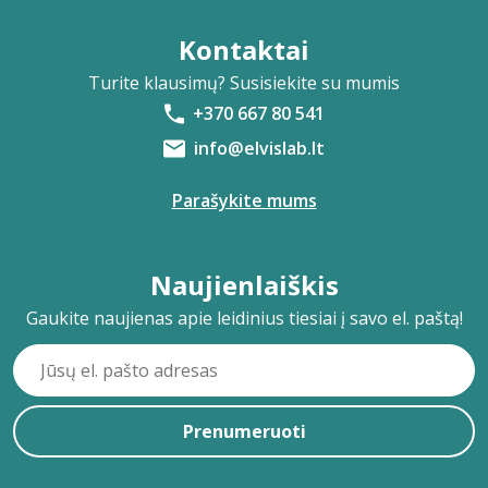
Kontaktai
Turite klausimų? Susisiekite su mumis
+370 667 80 541
info@elvislab.lt
Parašykite mums
Naujienlaiškis
Gaukite naujienas apie leidinius tiesiai į savo el. paštą!
Prenumeruoti