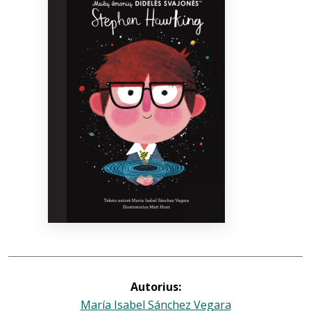
Bibliotekoms
D.U.K.
+370 667 80 541
info@elvislab.lt
Autorius:
María Isabel Sánchez Vegara