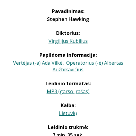
Pavadinimas:
Stephen Hawking
Diktorius:
Virgilijus Kubilius
Papildoma informacija:
Vertėjas (-a) Ada Vilkė
,
Operatorius (-ė) Albertas
Aužbikavičius
Leidinio formatas:
MP3 (garso įrašas)
Kalba:
Lietuvių
Leidinio trukmė:
7 min. 35 sek.