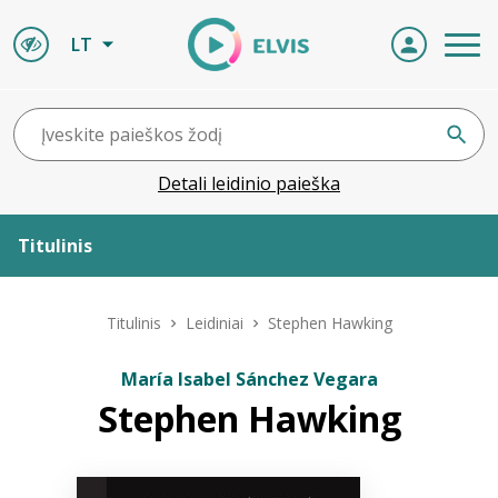
LT
Detali leidinio paieška
Titulinis
Apie ELVIS
Titulinis
Leidiniai
Stephen Hawking
Leidiniai
María Isabel Sánchez Vegara
Stephen Hawking
ELVIS atvyksta
Naujienos