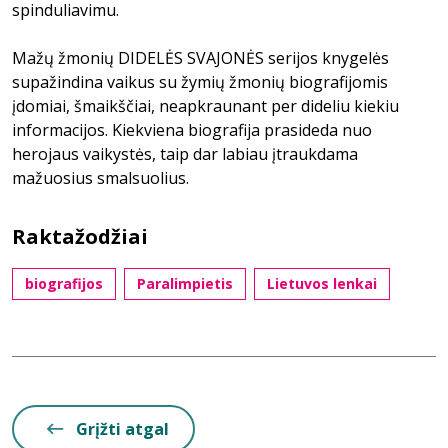
spinduliavimu.
Mažų žmonių DIDELĖS SVAJONĖS serijos knygelės
supažindina vaikus su žymių žmonių biografijomis
įdomiai, šmaikščiai, neapkraunant per dideliu kiekiu
informacijos. Kiekviena biografija prasideda nuo
herojaus vaikystės, taip dar labiau įtraukdama
mažuosius smalsuolius.
Raktažodžiai
biografijos
Paralimpietis
Lietuvos lenkai
Grįžti atgal