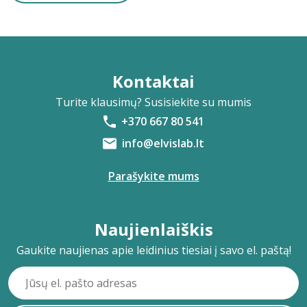
Kontaktai
Turite klausimų? Susisiekite su mumis
+370 667 80 541
info@elvislab.lt
Parašykite mums
Naujienlaiškis
Gaukite naujienas apie leidinius tiesiai į savo el. paštą!