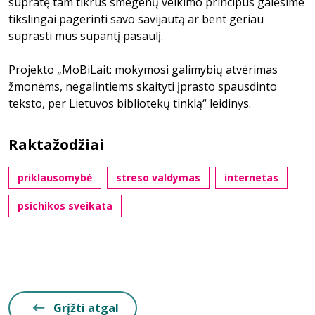
supratę tam tikrus smegenų veikimo principus galėsime
tikslingai pagerinti savo savijautą ar bent geriau
suprasti mus supantį pasaulį.
Projekto „MoBiLait: mokymosi galimybių atvėrimas
žmonėms, negalintiems skaityti įprasto spausdinto
teksto, per Lietuvos bibliotekų tinklą“ leidinys.
Raktažodžiai
priklausomybė
streso valdymas
internetas
psichikos sveikata
Grįžti atgal