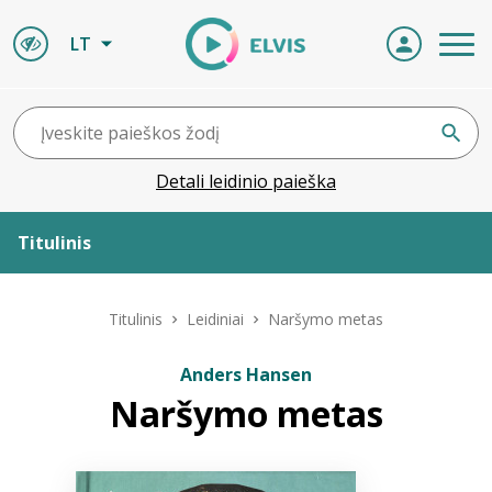
LT
Detali leidinio paieška
Titulinis
Apie ELVIS
Titulinis
Leidiniai
Naršymo metas
Leidiniai
Anders Hansen
Naršymo metas
ELVIS atvyksta
Naujienos