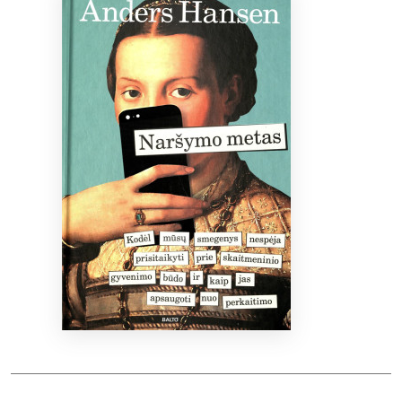
Bibliotekoms
D.U.K.
+370 667 80 541
info@elvislab.lt