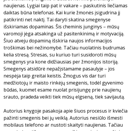
naujienas. Lygiai taip pat ir vakare – paskutinis liečiamas
daiktas būna telefonas. Kai kurie žmonės įsigudrina jį
patikrinti net naktį. Tai daryti skatina smegenyse
išskiriamas dopaminas. Šis cheminis junginys – mūsų
varomoji jėga atsakinga už pasitenkinimą ir motyvaciją.
Šiuo atveju dopaminą išskiria naujos informacijos
troškimas bei nežinomybė. Tačiau nuolatinis budrumas
kelia stresą. Stresas, su kuriuo turi susidoroti mūsų
smegenys yra kone didžiausias per žmonijos istoriją.
Smegenys atsidūrė nepažįstamame pasaulyje – jos
nespėja taip greitai keistis. Žmogus vis dar turi
medžiotojų ir maisto rinkėjų smegenis, todėl gyvenimo
būdas, kuomet esame nuolat prisijungę prie naujienų
srauto, pradeda veikti tiek mūsų elgseną, tiek savijautą.
Autorius knygoje pasakoja apie šiuos procesus ir kviečia
pažinti smegenis bei jų veiklą. Autorius nesiūlo išmesti
mobilaus telefono ar nustoti skaityti naujienas. Tačiau