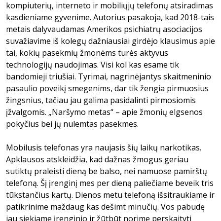
kompiuterių, interneto ir mobiliųjų telefonų atsiradimas
kasdieniame gyvenime. Autorius pasakoja, kad 2018-tais
metais dalyvaudamas Amerikos psichiatrų asociacijos
suvažiavime iš kolegų dažniausiai girdėjo klausimus apie
tai, kokių pasekmių žmonėms turės aktyvus
technologijų naudojimas. Visi kol kas esame tik
bandomieji triušiai. Tyrimai, nagrinėjantys skaitmeninio
pasaulio poveikį smegenims, dar tik žengia pirmuosius
žingsnius, tačiau jau galima pasidalinti pirmosiomis
įžvalgomis. „Naršymo metas“ – apie žmonių elgsenos
pokyčius bei jų nulemtas pasekmes.
Mobilusis telefonas yra naujasis šių laikų narkotikas.
Apklausos atskleidžia, kad dažnas žmogus geriau
sutiktų praleisti dieną be balso, nei namuose pamirštų
telefoną. Šį įrenginį mes per dieną paliečiame beveik tris
tūkstančius kartų. Dienos metu telefoną išsitraukiame ir
patikrinime maždaug kas dešimt minučių. Vos pabudę
jau siekiame įrenginio ir žūtbūt norime perskaityti