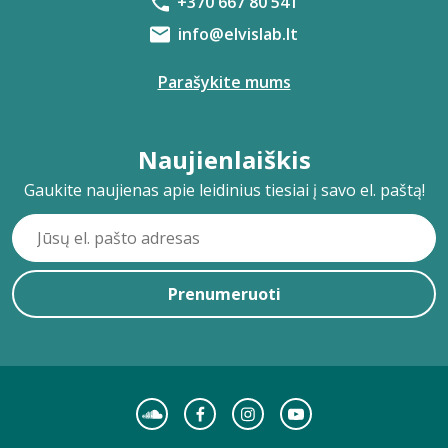
+370 667 80 541
info@elvislab.lt
Parašykite mums
Naujienlaiškis
Gaukite naujienas apie leidinius tiesiai į savo el. paštą!
Prenumeruoti