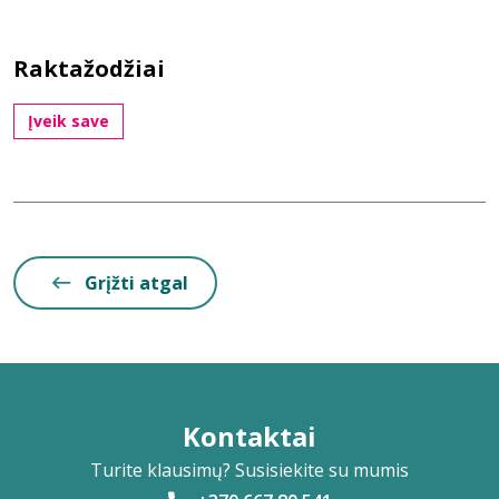
Raktažodžiai
Įveik save
Grįžti atgal
Kontaktai
Turite klausimų? Susisiekite su mumis