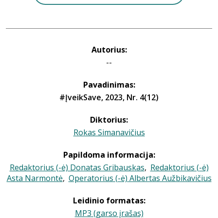
Autorius:
--
Pavadinimas:
#ĮveikSave, 2023, Nr. 4(12)
Diktorius:
Rokas Simanavičius
Papildoma informacija:
Redaktorius (-ė) Donatas Gribauskas
,
Redaktorius (-ė)
Asta Narmontė
,
Operatorius (-ė) Albertas Aužbikavičius
Leidinio formatas:
MP3 (garso įrašas)