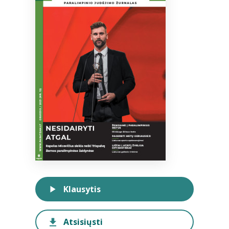
Bibliotekoms
D.U.K.
+370 667 80 541
info@elvislab.lt
Klausytis
Atsisiųsti