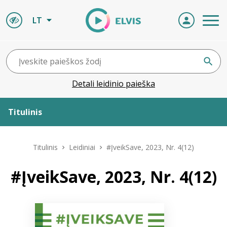
LT
Detali leidinio paieška
Titulinis
Apie ELVIS
Titulinis
Leidiniai
#ĮveikSave, 2023, Nr. 4(12)
Leidiniai
#ĮveikSave, 2023, Nr. 4(12)
ELVIS atvyksta
Naujienos