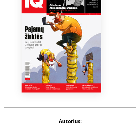
Bibliotekoms
D.U.K.
+370 667 80 541
info@elvislab.lt
Autorius:
--