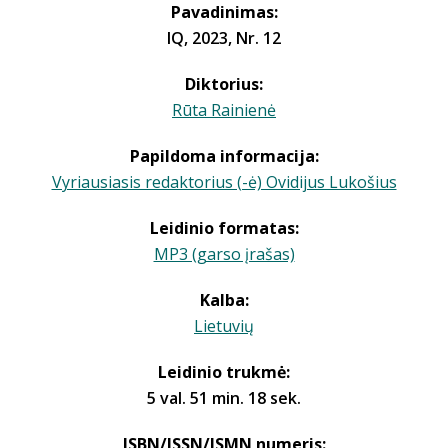
Pavadinimas:
IQ, 2023, Nr. 12
Diktorius:
Rūta Rainienė
Papildoma informacija:
Vyriausiasis redaktorius (-ė) Ovidijus Lukošius
Leidinio formatas:
MP3 (garso įrašas)
Kalba:
Lietuvių
Leidinio trukmė:
5 val. 51 min. 18 sek.
ISBN/ISSN/ISMN numeris: