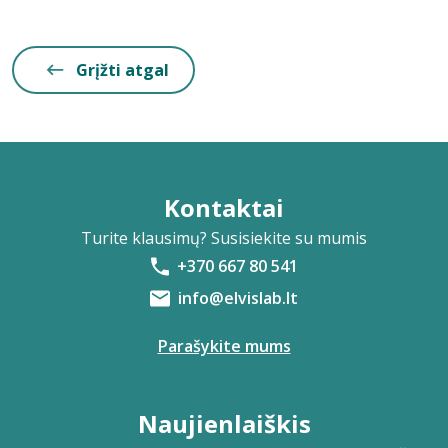
Grįžti atgal
Kontaktai
Turite klausimų? Susisiekite su mumis
+370 667 80 541
info@elvislab.lt
Parašykite mums
Naujienlaiškis