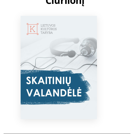
Čiurlionį“
Bibliotekoms
D.U.K.
+370 667 80 541
info@elvislab.lt