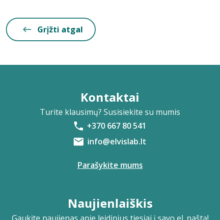
Grįžti atgal
Kontaktai
Turite klausimų? Susisiekite su mumis
+370 667 80 541
info@elvislab.lt
Parašykite mums
Naujienlaiškis
Gaukite naujienas apie leidinius tiesiai į savo el. paštą!