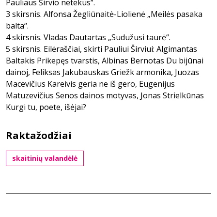
Pauliaus Širvio netekus“.
3 skirsnis. Alfonsa Žegliūnaitė-Liolienė „Meilės pasaka
balta“.
4 skirsnis. Vladas Dautartas „Sudužusi taurė“.
5 skirsnis. Eilėraščiai, skirti Pauliui Širviui: Algimantas
Baltakis Prikepęs tvarstis, Albinas Bernotas Du bijūnai
dainoj, Feliksas Jakubauskas Griežk armonika, Juozas
Macevičius Kareivis geria ne iš gero, Eugenijus
Matuzevičius Senos dainos motyvas, Jonas Strielkūnas
Kurgi tu, poete, išėjai?
Raktažodžiai
skaitinių valandėlė