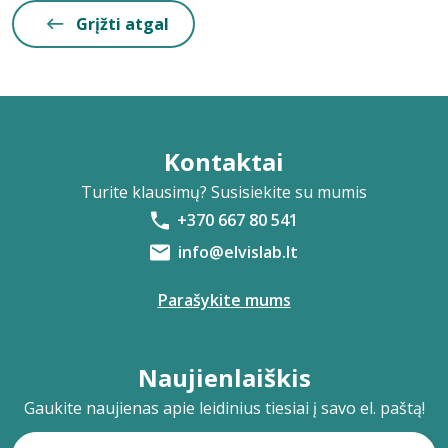
Grįžti atgal
Kontaktai
Turite klausimų? Susisiekite su mumis
+370 667 80 541
info@elvislab.lt
Parašykite mums
Naujienlaiškis
Gaukite naujienas apie leidinius tiesiai į savo el. paštą!