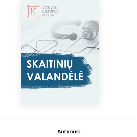
Bibliotekoms
D.U.K.
+370 667 80 541
info@elvislab.lt
Autorius: