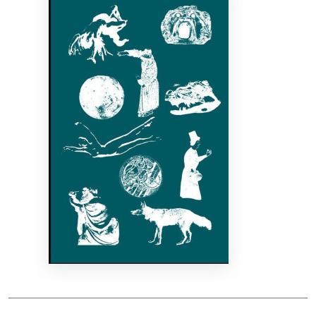
Bibliotekoms
D.U.K.
+370 667 80 541
info@elvislab.lt