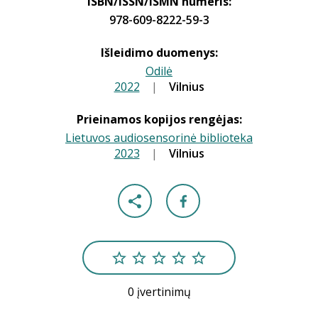
ISBN/ISSN/ISMN numeris:
978-609-8222-59-3
Išleidimo duomenys:
Odilė
2022
|
|
Vilnius
Prieinamos kopijos rengėjas:
Lietuvos audiosensorinė biblioteka
2023
|
|
Vilnius
0 įvertinimų