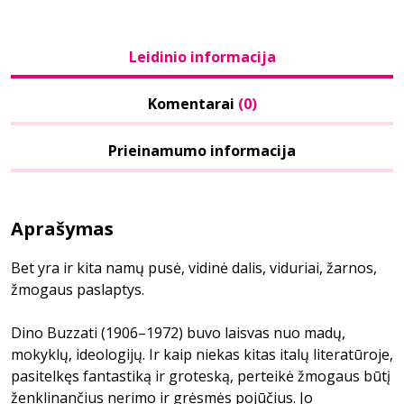
Leidinio informacija
Komentarai
(0)
Prieinamumo informacija
Aprašymas
Bet yra ir kita namų pusė, vidinė dalis, viduriai, žarnos,
žmogaus paslaptys.
Dino Buzzati (1906–1972) buvo laisvas nuo madų,
mokyklų, ideologijų. Ir kaip niekas kitas italų literatūroje,
pasitelkęs fantastiką ir groteską, perteikė žmogaus būtį
ženklinančius nerimo ir grėsmės pojūčius. Jo