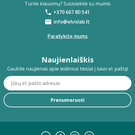
Turite klausimų? Susisiekite su mumis
+370 667 80 541
info@elvislab.lt
Parašykite mums
Naujienlaiškis
Gaukite naujienas apie leidinius tiesiai į savo el. paštą!
Prenumeruoti