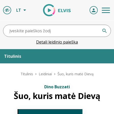
LT
Detali leidinio paieška
Titulinis
Apie ELVIS
Titulinis
Leidiniai
Šuo, kuris matė Dievą
Leidiniai
Dino Buzzati
Šuo, kuris matė Dievą
ELVIS atvyksta
Naujienos