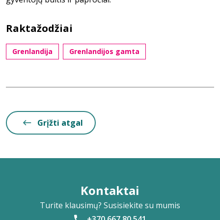
Raktažodžiai
Grenlandija
Grenlandijos gamta
Grįžti atgal
Kontaktai
Turite klausimų? Susisiekite su mumis
+370 667 80 541