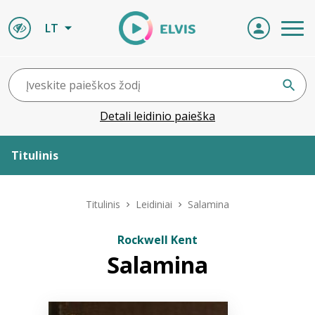
LT
Detali leidinio paieška
Titulinis
Apie ELVIS
Titulinis
Leidiniai
Salamina
Leidiniai
Rockwell Kent
Salamina
ELVIS atvyksta
Naujienos