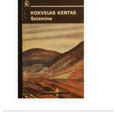
Bibliotekoms
D.U.K.
+370 667 80 541
info@elvislab.lt