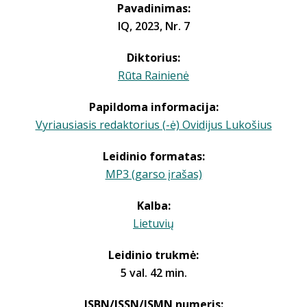
Pavadinimas:
IQ, 2023, Nr. 7
Diktorius:
Rūta Rainienė
Papildoma informacija:
Vyriausiasis redaktorius (-ė) Ovidijus Lukošius
Leidinio formatas:
MP3 (garso įrašas)
Kalba:
Lietuvių
Leidinio trukmė:
5 val. 42 min.
ISBN/ISSN/ISMN numeris: