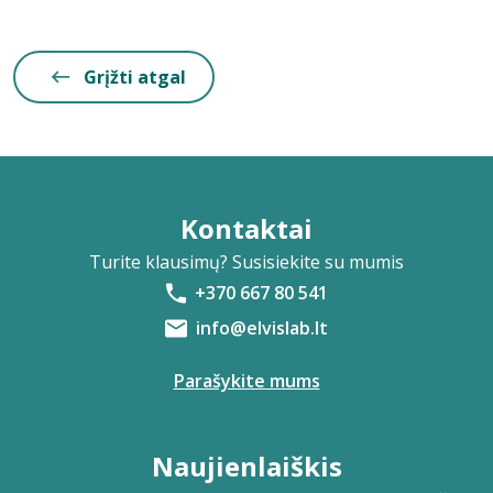
Grįžti atgal
Kontaktai
Turite klausimų? Susisiekite su mumis
+370 667 80 541
info@elvislab.lt
Parašykite mums
Naujienlaiškis