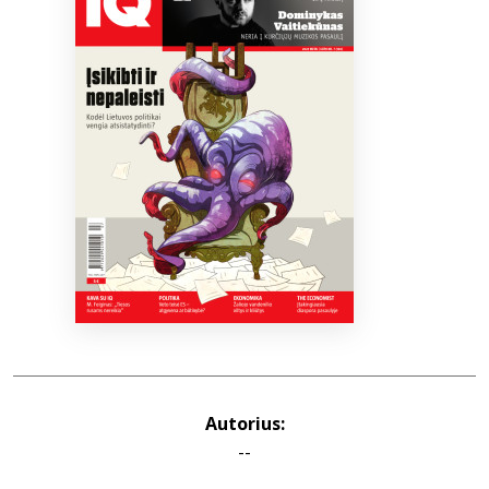
Bibliotekoms
D.U.K.
+370 667 80 541
info@elvislab.lt
Autorius:
--