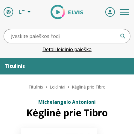
LT
Detali leidinio paieška
Titulinis
Apie ELVIS
Titulinis
Leidiniai
Kėglinė prie Tibro
Leidiniai
Michelangelo Antonioni
Kėglinė prie Tibro
ELVIS atvyksta
Naujienos