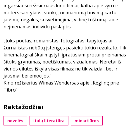
ir garsiausi režisieriaus kino filmai, kalba apie vyro ir
moters santykius, sunkų, neįmanomą buvimą kartu,
jausmų negales, susvetimėjimą, vidinę tuštumą, apie
neįmenamas individo paslaptis.
„Joks poetas, romanistas, fotografas, tapytojas ar
žurnalistas nebūtų įstengęs pasiekti tokio rezultato. Tik
kinematografiškai mąstyti įpratusiam protui prieinamas
šitoks grynumas, poetiškumas, vizualumas. Neretai iš
vienos eilutės iškyla visas filmas: ne tik vaizdai, bet ir
jausmai bei emocijos.“
Kino režisierius Wimas Wendersas apie „Kėglinę prie
Tibro“
Raktažodžiai
novelės
italų literatūra
miniatiūros