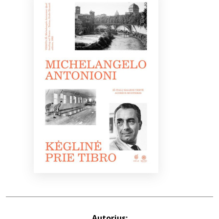
Bibliotekoms
D.U.K.
+370 667 80 541
info@elvislab.lt
Autorius: