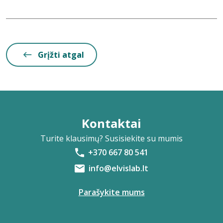
Grįžti atgal
Kontaktai
Turite klausimų? Susisiekite su mumis
+370 667 80 541
info@elvislab.lt
Parašykite mums