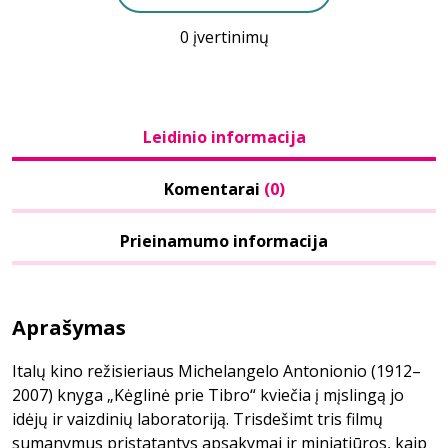
0 įvertinimų
Leidinio informacija
Komentarai
(0)
Prieinamumo informacija
Aprašymas
Italų kino režisieriaus Michelangelo Antonionio (1912–
2007) knyga „Kėglinė prie Tibro“ kviečia į mįslingą jo
idėjų ir vaizdinių laboratoriją. Trisdešimt tris filmų
sumanymus pristatantys apsakymai ir miniatiūros, kaip