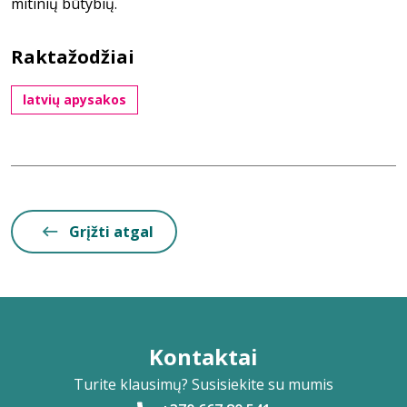
mitinių būtybių.
Raktažodžiai
latvių apysakos
Grįžti atgal
Kontaktai
Turite klausimų? Susisiekite su mumis