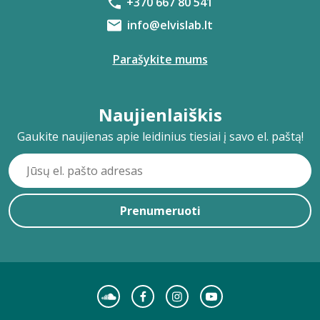
+370 667 80 541
info@elvislab.lt
Parašykite mums
Naujienlaiškis
Gaukite naujienas apie leidinius tiesiai į savo el. paštą!
Prenumeruoti