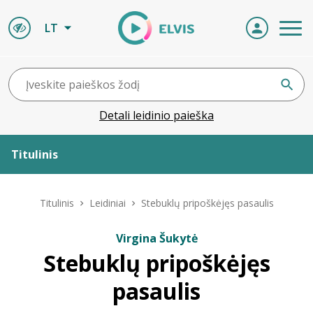
LT
Detali leidinio paieška
Titulinis
Apie ELVIS
Titulinis
Leidiniai
Stebuklų pripoškėjęs pasaulis
Leidiniai
Virgina Šukytė
Stebuklų pripoškėjęs
ELVIS atvyksta
pasaulis
Naujienos