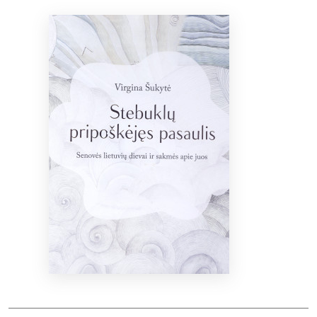
Bibliotekoms
D.U.K.
+370 667 80 541
info@elvislab.lt